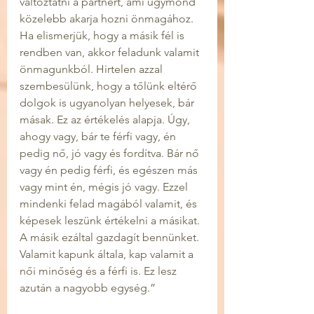
változtatni a partnert, ami úgymond 
közelebb akarja hozni önmagához. 
Ha elismerjük, hogy a másik fél is 
rendben van, akkor feladunk valamit 
önmagunkból. Hirtelen azzal 
szembesülünk, hogy a tőlünk eltérő 
dolgok is ugyanolyan helyesek, bár 
másak. Ez az értékelés alapja. Úgy, 
ahogy vagy, bár te férfi vagy, én 
pedig nő, jó vagy és fordítva. Bár nő 
vagy én pedig férfi, és egészen más 
vagy mint én, mégis jó vagy. Ezzel 
mindenki felad magából valamit, és 
képesek leszünk értékelni a másikat. 
A másik ezáltal gazdagít bennünket. 
Valamit kapunk általa, kap valamit a 
női minőség és a férfi is. Ez lesz 
azután a nagyobb egység.”