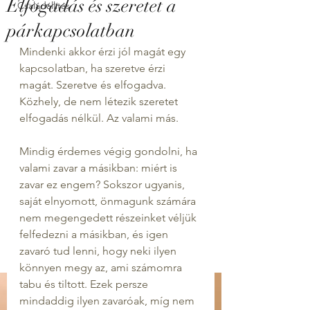
Elfogadás és szeretet a
Családállítás
párkapcsolatban
Mindenki akkor érzi jól magát egy 
kapcsolatban, ha szeretve érzi 
magát. Szeretve és elfogadva. 
Közhely, de nem létezik szeretet 
elfogadás nélkül. Az valami más.
Mindig érdemes végig gondolni, ha 
valami zavar a másikban: miért is 
zavar ez engem? Sokszor ugyanis, 
saját elnyomott, önmagunk számára 
nem megengedett részeinket véljük 
felfedezni a másikban, és igen 
zavaró tud lenni, hogy neki ilyen 
könnyen megy az, ami számomra 
tabu és tiltott. Ezek persze 
mindaddig ilyen zavaróak, míg nem 