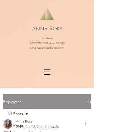
Anna Rose
Budakeszi,
Zichy Péter utca 54., 6. csengő
anna.rose.ujvilag@gmail.com
Bejegyzés
All Posts
Anna Rose
All Posts
2019. jún. 22.
2 perc olvasás