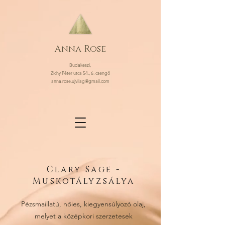
Anna Rose
Budakeszi,
Zichy Péter utca 54., 6. csengő
anna.rose.ujvilag@gmail.com
Clary Sage -
Muskotályzsálya
Pézsmaillatú, nőies, kiegyensúlyozó olaj,
melyet a középkori szerzetesek