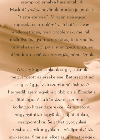
szemproblémákra használtak. A
Muskotályzsálya nevének eredeti jelentése:
"tiszta szemek". Minden nőiséggel
kapcsolatos problémára jó hatással van:
endometriózis, méh problémák, mellrák,
mellnövelés, gyermekszületés, tejtermelés,
terméketlenség, pms, menopazua, szülés
utáni depresszió és szorongás, hőhullámok.
A Clary Sage azoknak segít, akiknek
megváltozott az érzékelése. Bátorságot ad
az igazsággal való szembenézéshez. A
harmadik szem egyik legjobb olaja. Eloszlatja
a sötétséget és a káprázatot, szembesít a
korlátozó hitrendszerekkel. Arra bátorít,
hogy nyitottak legyünk az új ötletekre,
nézőpontokra. Segíthet gyógyulási
krízisben, amikor gyökeres nézőpontváltás
szükséges. Kitárja a lelket az új lehetőségek