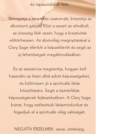
és tapasztalatok felé.
Támogatja a teremtés csatornáit, kitisztítja az
alkotóerő gátjait. Elűzi a zavart az elméből,
az üresség felé vezet, hogy a kreativitás
előtörhessen. Az álomvilág megnyitásával a
Clary Sage élénkíti a képzelőerőt és segít az
új lehetőségek megálmodásában.
Ez az esszencia megtanítja, hogyan kell
használni az Isten által adott képességeket,
és különösen jó a spirituális látás
kitisztítására. Segít a tisztánlátás
képességének fejlesztésében. A Clary Sage
biztat, hogy szélesítsük látásmódunkat és
fogadjuk el a spirituális világ valóságát.
NEGATÍV ÉRZELMEK: zavar, sötétség,