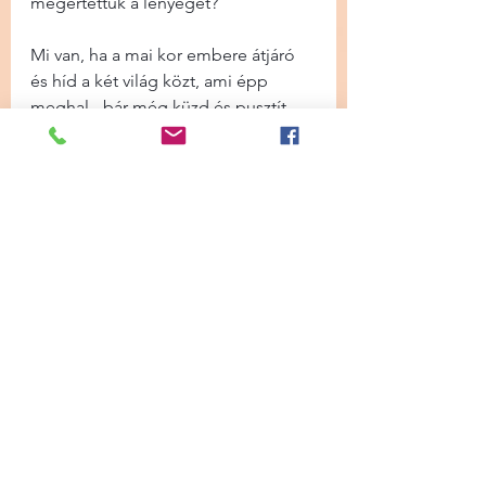
megértettük a lényegét?
Mi van, ha a mai kor embere átjáró 
és híd a két világ közt, ami épp 
meghal - bár még küzd és pusztít - 
és az új között, mely majd csak 300 
év múlva érkezik meg igazán?
Mi van, ha ez csupán egy pici élet a 
sok közül, fontos vállalás az 
inkarnációs vonalon, önfeláldozás 
egy későbbi, jobb életért?
Ez mind lehetséges. De én azt is 
hiszem, hogy ezt a gondolatsort és 
lehetőséget fel kell ismerni. Bele 
kell érezni, mi van, ha ez igaz. Mert 
akkor észbe lehet kapni és azt 
mondani, nem, köszönöm, többé 