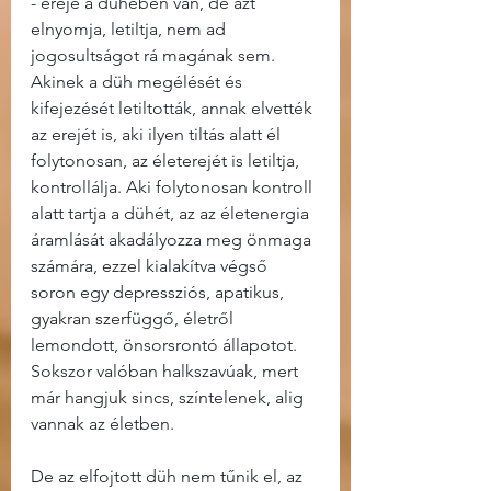
- ereje a dühében van, de azt 
elnyomja, letiltja, nem ad 
jogosultságot rá magának sem. 
Akinek a düh megélését és 
kifejezését letiltották, annak elvették 
az erejét is, aki ilyen tiltás alatt él 
folytonosan, az életerejét is letiltja, 
kontrollálja. Aki folytonosan kontroll 
alatt tartja a dühét, az az életenergia 
áramlását akadályozza meg önmaga 
számára, ezzel kialakítva végső 
soron egy depressziós, apatikus, 
gyakran szerfüggő, életről 
lemondott, önsorsrontó állapotot. 
Sokszor valóban halkszavúak, mert 
már hangjuk sincs, színtelenek, alig 
vannak az életben.
De az elfojtott düh nem tűnik el, az 