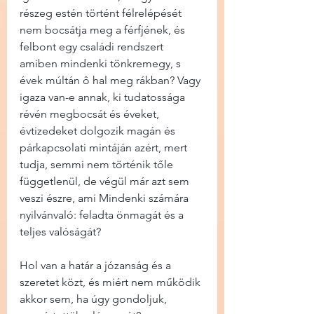
részeg estén történt félrelépését 
nem bocsátja meg a férfjének, és 
felbont egy családi rendszert 
amiben mindenki tönkremegy, s 
évek múltán ô hal meg rákban? Vagy 
igaza van-e annak, ki tudatossága 
révén megbocsát és éveket, 
évtizedeket dolgozik magán és 
párkapcsolati mintáján azért, mert 
tudja, semmi nem történik tőle 
függetlenül, de végül már azt sem 
veszi észre, ami Mindenki számára 
nyilvánvaló: feladta önmagát és a 
teljes valóságát?
Hol van a határ a józanság és a 
szeretet közt, és miért nem működik 
akkor sem, ha úgy gondoljuk, 