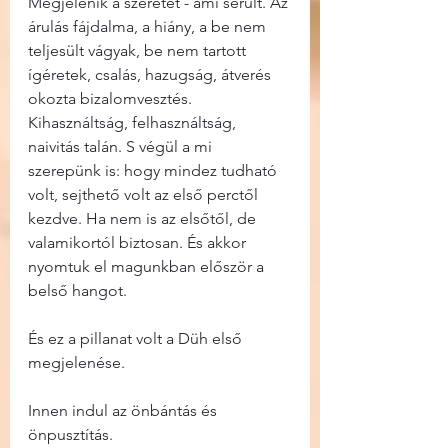
Megjelenik a szeretet - ami sérült. Az 
árulás fájdalma, a hiány, a be nem 
teljesült vágyak, be nem tartott 
ígéretek, csalás, hazugság, átverés 
okozta bizalomvesztés. 
Kihasználtság, felhasználtság, 
naivitás talán. S végül a mi 
szerepünk is: hogy mindez tudható 
volt, sejthető volt az első perctől 
kezdve. Ha nem is az elsőtől, de 
valamikortól biztosan. És akkor 
nyomtuk el magunkban először a 
belső hangot.
És ez a pillanat volt a Düh első 
megjelenése.
Innen indul az önbántás és 
önpusztítás.