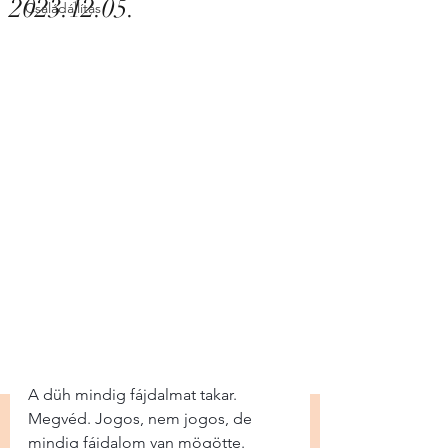
2023.12.05.
Családállítás
A düh mindig fájdalmat takar. 
Megvéd. Jogos, nem jogos, de 
mindig fájdalom van mögötte. 