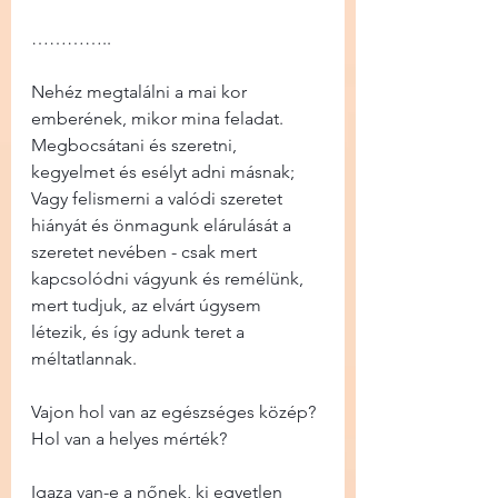
…………..
Nehéz megtalálni a mai kor 
emberének, mikor mina feladat. 
Megbocsátani és szeretni, 
kegyelmet és esélyt adni másnak; 
Vagy felismerni a valódi szeretet 
hiányát és önmagunk elárulását a 
szeretet nevében - csak mert 
kapcsolódni vágyunk és remélünk, 
mert tudjuk, az elvárt úgysem 
létezik, és így adunk teret a 
méltatlannak.
Vajon hol van az egészséges közép? 
Hol van a helyes mérték?
Igaza van-e a nőnek, ki egyetlen 