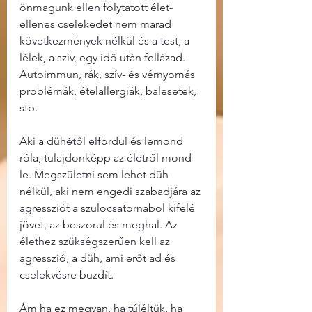
önmagunk ellen folytatott élet-
ellenes cselekedet nem marad 
következmények nélkül és a test, a 
lélek, a szív, egy idő után fellázad. 
Autoimmun, rák, szív- és vérnyomás 
problémák, ételallergiák, balesetek, 
stb.
Aki a dühétől elfordul és lemond 
róla, tulajdonképp az életről mond 
le. Megszületni sem lehet düh 
nélkül, aki nem engedi szabadjára az 
agressziót a szulocsatornabol kifelé 
jövet, az beszorul és meghal. Az 
élethez szükségszerűen kell az 
agresszió, a düh, ami erőt ad és 
cselekvésre buzdít.
Ám ha ez megvan, ha túléltük, ha 