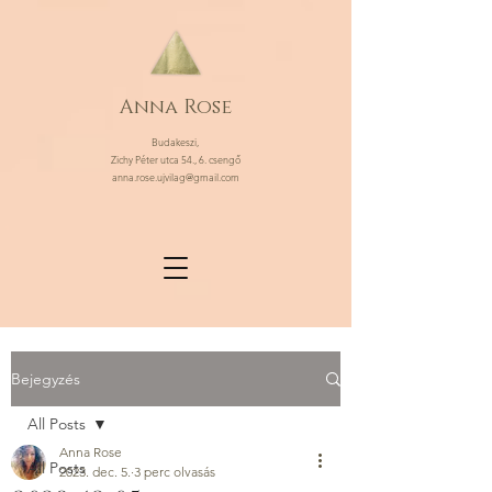
Anna Rose
Budakeszi,
Zichy Péter utca 54., 6. csengő
anna.rose.ujvilag@gmail.com
Bejegyzés
All Posts
Anna Rose
All Posts
2023. dec. 5.
3 perc olvasás