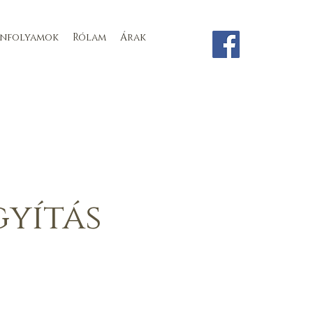
anfolyamok
Rólam
Árak
gyítás