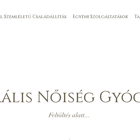
l Szemléletű Családállítás
Egyéni Szolgáltatások
T
ális Nőiség Gyó
Feltöltés alatt...
.