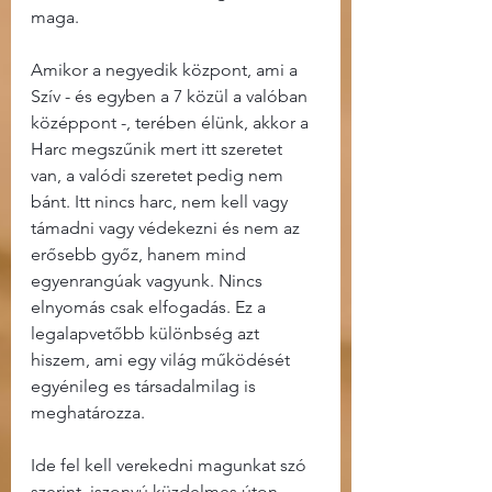
maga.
Amikor a negyedik központ, ami a 
Szív - és egyben a 7 közül a valóban 
középpont -, terében élünk, akkor a 
Harc megszűnik mert itt szeretet 
van, a valódi szeretet pedig nem 
bánt. Itt nincs harc, nem kell vagy 
támadni vagy védekezni és nem az 
erősebb győz, hanem mind 
egyenrangúak vagyunk. Nincs 
elnyomás csak elfogadás. Ez a 
legalapvetőbb különbség azt 
hiszem, ami egy világ működését 
egyénileg es társadalmilag is 
meghatározza.
Ide fel kell verekedni magunkat szó 
szerint, iszonyú küzdelmes úton, 