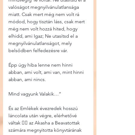
valóságot megnyilvánulatlansága 
miatt. Csak mert még nem volt rá 
módod, hogy tisztán láss, csak mert 
még nem volt hozzá hited, hogy 
elhidd, ami Igaz; Ne utasítsd el a 
megnyilvánulatlanságot, mely 
belsődben felfedezésre vár.
Épp úgy hiba lenne nem hinni 
abban, ami volt, ami van, mint hinni 
abban, ami nincs.
Mind vagyunk Valakik…”
És az Emlékek évezredek hosszú 
láncolata után végre, elérhetővé 
váltak 🧚‍♀️ az Akasha a Beavatottak 
számára megnyitotta könyvtárának 