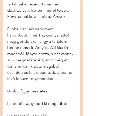
tartalmakat, ezért itt már nem 
dualitás van, hanem, minél több a 
Fény, annál kevesebb az Árnyék.
Dióhéjban: aki nem mert 
káromkodni, mert az csúnya, attól 
még gondolt rá - s így a tartalom 
benne maradt. Árnyék. Aki kiadja 
magából, fényre hozza, s bár vannak, 
akik megítélik ezért, attól még az 
van ami van: kiadta magából 
őszintén és felszabadította a benne 
levő lehúzó folyamatokat.
Utolsó figyelmeztetés:
ha dühös vagy, add ki magadból,
Ha szomorú vagy, sírj,