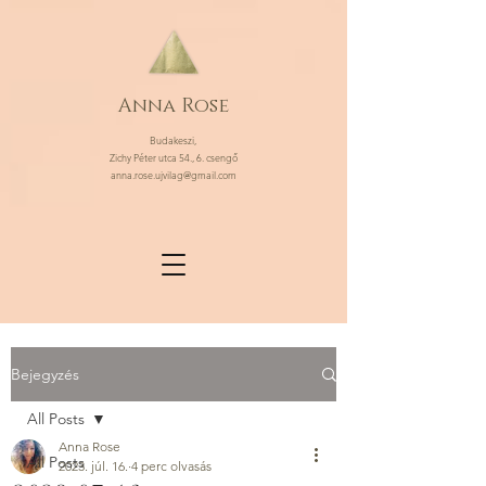
Anna Rose
Budakeszi,
Zichy Péter utca 54., 6. csengő
anna.rose.ujvilag@gmail.com
Bejegyzés
All Posts
Anna Rose
All Posts
2023. júl. 16.
4 perc olvasás