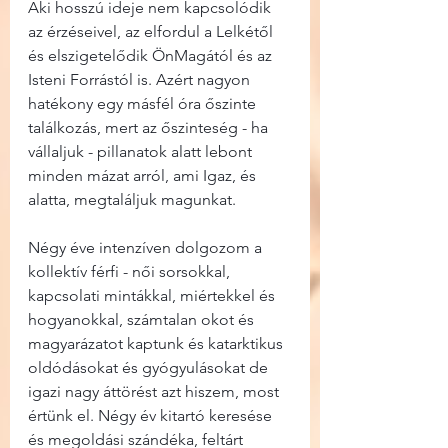
Aki hosszú ideje nem kapcsolódik 
az érzéseivel, az elfordul a Lelkétől 
és elszigetelődik ÖnMagától és az 
Isteni Forrástól is. Azért nagyon 
hatékony egy másfél óra őszinte 
találkozás, mert az őszinteség - ha 
vállaljuk - pillanatok alatt lebont 
minden mázat arról, ami Igaz, és 
alatta, megtaláljuk magunkat.
Négy éve intenzíven dolgozom a 
kollektív férfi - női sorsokkal, 
kapcsolati mintákkal, miértekkel és 
hogyanokkal, számtalan okot és 
magyarázatot kaptunk és katarktikus 
oldódásokat és gyógyulásokat de 
igazi nagy áttörést azt hiszem, most 
értünk el. Négy év kitartó keresése 
és megoldási szándéka, feltárt 