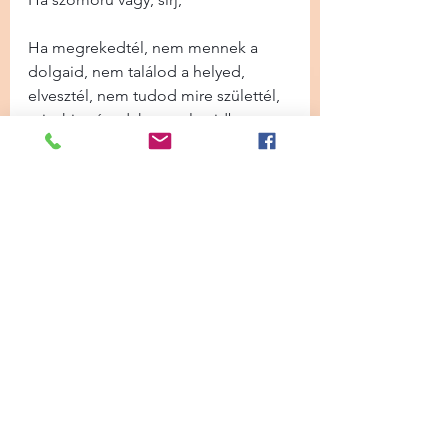
Ha megrekedtél, nem mennek a 
dolgaid, nem találod a helyed, 
elvesztél, nem tudod mire születtél, 
mi a hivatásod, kapcsolataidban 
nincs őszinteség, nincs szerelem, 
nem megy a szex, nem jön a baba, 
nincs pénz, félelem és függés van, 
nem mondhatod el hogy vagy és 
mire vágysz, leginkább magadnak 
se!! és ha még mindig nem azt az 
Életet éled amit szeretnél, akkor
Sürgősen válaszd a Szívedet.
Nem baj ha nem tudod ez mit 
jelent, de előre szólok, ha eddig 
még nem tetted, fájni fog. Ha nem 