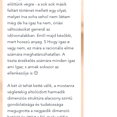
előttünk végre - a sok sok másik 
feltárt történet mellett egy olyat, 
melyet írva soha sehol nem láttam 
még de ha igaz ha nem, óriási 
változásokat generál az 
idővonalakban. Erről majd később, 
mert hosszú anyag. S Hogy igaz-e 
vagy nem, ez mára a racionális elme 
számára meghatározhatatlan. A 
tiszta érzékelés számára minden igaz 
ami Igaz; s annak sokszor az 
ellenkezője is 🙂
A két út tehát ketté válik, a mostanra 
végletekig eltolódott harmadik 
dimenziós struktúra alacsony szintű 
gondolatisága és tudatossága 
megugrotta a negyedik dimenzió 
határát és áttört a fal, mely eddig 