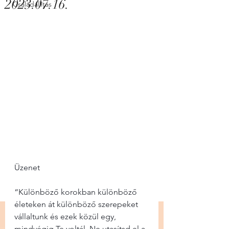
2023.07.16.
Családállítás
Üzenet
“Különböző korokban különböző 
életeken át különböző szerepeket 
vállaltunk és ezek közül egy, 
mindvégig Te voltál. Ne utasítsd el a 