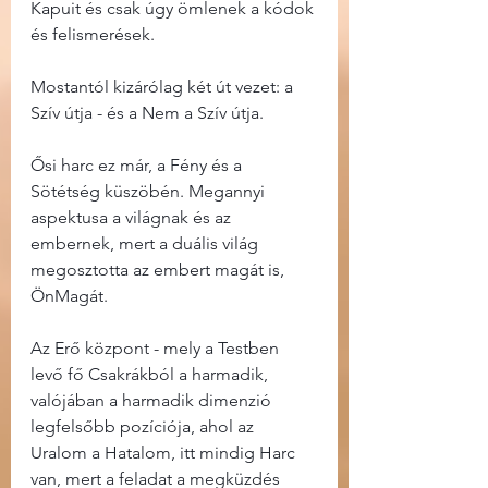
Kapuit és csak úgy ömlenek a kódok 
és felismerések.
Mostantól kizárólag két út vezet: a 
Szív útja - és a Nem a Szív útja.
Ősi harc ez már, a Fény és a 
Sötétség küszöbén. Megannyi 
aspektusa a világnak és az 
embernek, mert a duális világ 
megosztotta az embert magát is, 
ÖnMagát.
Az Erő központ - mely a Testben 
levő fő Csakrákból a harmadik, 
valójában a harmadik dimenzió 
legfelsőbb pozíciója, ahol az 
Uralom a Hatalom, itt mindig Harc 
van, mert a feladat a megküzdés 