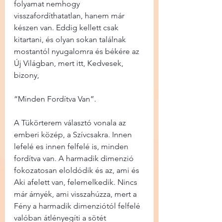
folyamat nemhogy 
visszafordíthatatlan, hanem már 
készen van. Eddig kellett csak 
kitartani, és olyan sokan találnak 
mostantól nyugalomra és békére az 
Új Világban, mert itt, Kedvesek, 
bizony,
“Minden Fordítva Van”.
A Tükörterem választó vonala az 
emberi közép, a Szívcsakra. Innen 
lefelé es innen felfelé is, minden 
fordítva van. A harmadik dimenzió 
fokozatosan eloldódik és az, ami és 
Aki afelett van, felemelkedik. Nincs 
már árnyék, ami visszahúzza, mert a 
Fény a harmadik dimenziótól felfelé 
valóban átlényegíti a sötét 