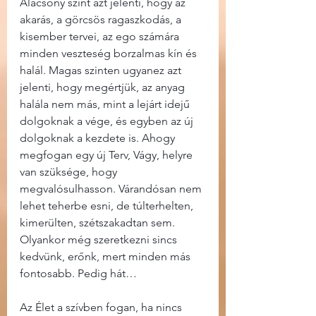
Alacsony szint azt jelenti, hogy az 
akarás, a görcsös ragaszkodás, a 
kisember tervei, az ego számára 
minden veszteség borzalmas kín és 
halál. Magas szinten ugyanez azt 
jelenti, hogy megértjük, az anyag 
halála nem más, mint a lejárt idejű 
dolgoknak a vége, és egyben az új 
dolgoknak a kezdete is. Ahogy 
megfogan egy új Terv, Vágy, helyre 
van szüksége, hogy 
megvalósulhasson. Várandósan nem 
lehet teherbe esni, de túlterhelten, 
kimerülten, szétszakadtan sem. 
Olyankor még szeretkezni sincs 
kedvünk, erőnk, mert minden más 
fontosabb. Pedig hát…
Az Élet a szívben fogan, ha nincs 