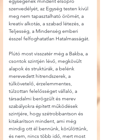
egységének mindent elsöprő 
szenvedélyét, az Egység testen kívül 
meg nem tapasztalható örömét, a 
kreatív alkotás, a szabad létezés, a 
Teljesség, a Mindenség emberi 
ésszel felfoghatatlan Hatalmasságát.
Plútó most visszatér még a Bakba, a 
csontok szintjén lévő, megkövült 
alapok és struktúrák, a belénk 
merevedett hitrendszerek, a 
túlkövetelő, érzelemmentes, 
túlzottan felelősséget vállaló, a 
társadalmi berögzült és merev 
szabályokra épített működések 
szintjére, hogy szétrobbantson és 
kitakarítson mindent, ami még 
mindig ott él bennünk, körülöttünk, 
és nem, nincs több idő, mert most 