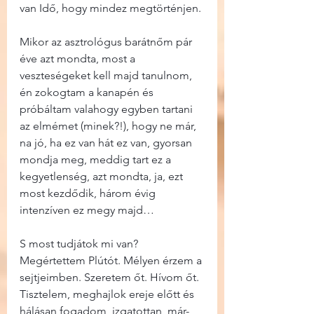
van Idő, hogy mindez megtörténjen.
Mikor az asztrológus barátnőm pár 
éve azt mondta, most a 
veszteségeket kell majd tanulnom, 
én zokogtam a kanapén és 
próbáltam valahogy egyben tartani 
az elmémet (minek?!), hogy ne már, 
na jó, ha ez van hát ez van, gyorsan 
mondja meg, meddig tart ez a 
kegyetlenség, azt mondta, ja, ezt 
most kezdődik, három évig 
intenzíven ez megy majd…
S most tudjátok mi van? 
Megértettem Plútót. Mélyen érzem a 
sejtjeimben. Szeretem őt. Hívom őt. 
Tisztelem, meghajlok ereje előtt és 
hálásan fogadom, izgatottan, már-