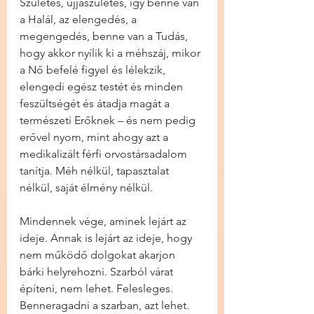
Születés, újjászületés, így benne van 
a Halál, az elengedés, a 
megengedés, benne van a Tudás, 
hogy akkor nyílik ki a méhszáj, mikor 
a Nő befelé figyel és lélekzik, 
elengedi egész testét és minden 
feszültségét és átadja magát a 
természeti Erőknek – és nem pedig 
erővel nyom, mint ahogy azt a 
medikalizált férfi orvostársadalom 
tanítja. Méh nélkül, tapasztalat 
nélkül, saját élmény nélkül.
Mindennek vége, aminek lejárt az 
ideje. Annak is lejárt az ideje, hogy 
nem működő dolgokat akarjon 
bárki helyrehozni. Szarból várat 
építeni, nem lehet. Felesleges. 
Benneragadni a szarban, azt lehet. 