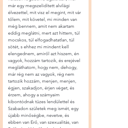
már egy megszelidített alvilági 
élvezettel, mit visz el megint, mit vár 
tőlem, mit követel, mi minden van 
még bennem, amit nem akartam 
eddig meglátni, mert azt hittem, túl 
mocskos, túl elfogadhatatlan, túl 
sötét, s ehhez mi mindent kell 
elengednem, amiről azt hiszem, én 
vagyok, hozzám tartozik, és erejével 
megláthatom, hogy nem, dehogy, 
már rég nem az vagyok, rég nem 
tartozik hozzám, menjen, menjen, 
égjen, szakadjon, érjen véget, és 
érzem, ahogy a szárnyaim 
kibontódnak tüzes lendülettel és 
Szabadon születek meg ismét, egy 
újabb minőségbe, nevetve, és 
ebben van Erő, van szexualitás, van 