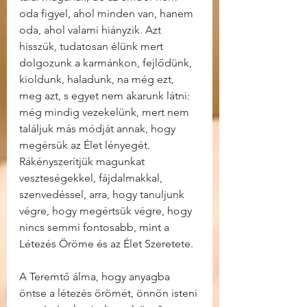
oda figyel, ahol minden van, hanem 
oda, ahol valami hiányzik. Azt 
hisszük, tudatosan élünk mert 
dolgozunk a karmánkon, fejlődünk, 
kioldunk, haladunk, na még ezt, 
meg azt, s egyet nem akarunk látni: 
még mindig vezekelünk, mert nem 
találjuk más módját annak, hogy 
megérsük az Élet lényegét. 
Rákényszerítjük magunkat 
veszteségekkel, fájdalmakkal, 
szenvedéssel, arra, hogy tanuljunk 
végre, hogy megértsük végre, hogy 
nincs semmi fontosabb, mint a 
Létezés Öröme és az Élet Szeretete.
A Teremtő álma, hogy anyagba 
öntse a létezés örömét, önnön isteni 