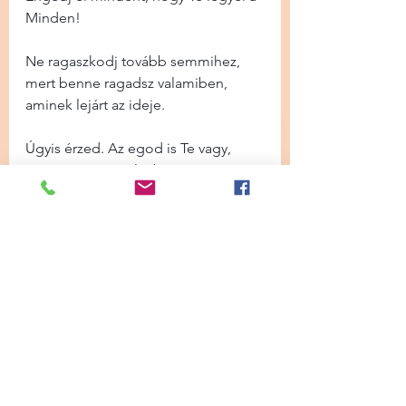
Minden!
Ne ragaszkodj tovább semmihez, 
mert benne ragadsz valamiben, 
aminek lejárt az ideje.
Úgyis érzed. Az egod is Te vagy, 
éppen annyira valódi, mint ez az 
elbaszott világ körülötted.
Nézz beljebb. Nézz mögé. Lásd és 
érezd a Fényt. Valódi tanítást, nem 
az írottat, nem a hallottat. A 
szívedben keress, ne higgy 
senkinek, mert kevesen értik még és 
tanítják az újat. Magadnak higgy, 
mikor megrezeg sejtjeidben az 
írottak, a hallottak Igazsága. Én 