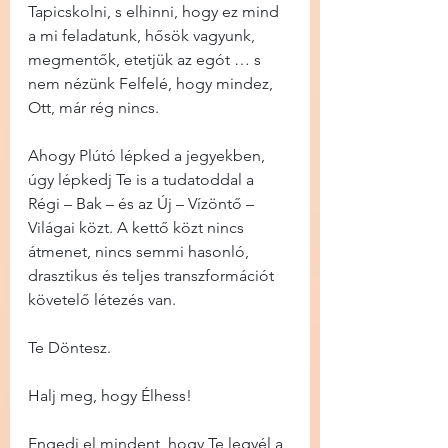
Tapicskolni, s elhinni, hogy ez mind 
a mi feladatunk, hősök vagyunk, 
megmentők, etetjük az egót … s 
nem nézünk Felfelé, hogy mindez, 
Ott, már rég nincs.
Ahogy Plútó lépked a jegyekben, 
úgy lépkedj Te is a tudatoddal a 
Régi – Bak – és az Új – Vízöntő – 
Világai közt. A kettő közt nincs 
átmenet, nincs semmi hasonló, 
drasztikus és teljes transzformációt 
követelő létezés van.
Te Döntesz.
Halj meg, hogy Élhess!
Engedj el mindent, hogy Te legyél a 