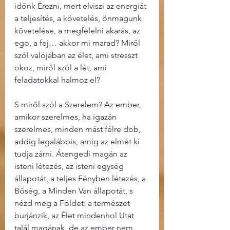
időnk Érezni, mert elviszi az energiát 
a teljesítés, a követelés, önmagunk 
követelése, a megfelelni akarás, az 
ego, a fej… akkor mi marad? Miről 
szól valójában az élet, ami stresszt 
okoz, miről szól a lét, ami 
feladatokkal halmoz el?
S miről szól a Szerelem? Az ember, 
amikor szerelmes, ha igazán 
szerelmes, minden mást félre dob, 
addig legalábbis, amíg az elmét ki 
tudja zárni. Átengedi magán az 
isteni létezés, az isteni egység 
állapotát, a teljes Fényben létezés, a 
Bőség, a Minden Van állapotát, s 
nézd meg a Földet: a természet 
burjánzik, az Élet mindenhol Utat 
talál magának, de az ember nem 