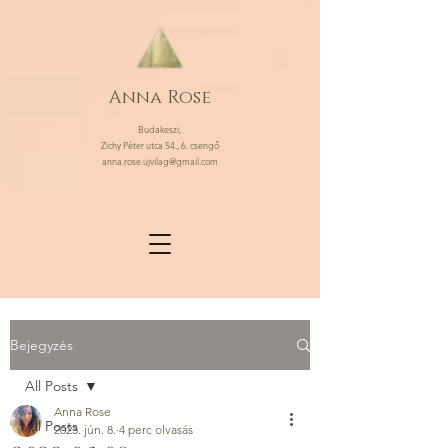
Anna Rose
Budakeszi,
Zichy Péter utca 54., 6. csengő
anna.rose.ujvilag@gmail.com
Bejegyzés
All Posts
Anna Rose
All Posts
2023. jún. 8.
4 perc olvasás