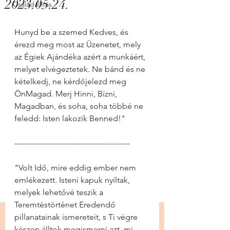
2023.05.24.
Családállítás
Hunyd be a szemed Kedves, és 
érezd meg most az Üzenetet, mely 
az Égiek Ajándéka azért a munkáért, 
melyet elvégeztetek. Ne bánd és ne 
kételkedj, ne kérdőjelezd meg 
ÖnMagad. Merj Hinni, Bízni, 
Magadban, és soha, soha többé ne 
feledd: Isten lakozik Benned!"
---------------------------------------------
"Volt Idő, mire eddig ember nem 
emlékezett. Isteni kapuk nyíltak, 
melyek lehetővé teszik a 
Teremtéstörténet Eredendő 
pillanatainak ismereteit, s Ti végre 
készen álltok megismerni azt, mi 