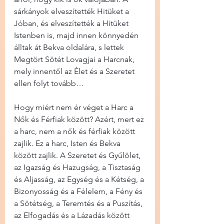
sárkányok elveszítették Hitüket a 
Jóban, és elveszítették a Hitüket 
Istenben is, majd innen könnyedén 
álltak át Bekva oldalára, s lettek 
Megtört Sötét Lovagjai a Harcnak, 
mely innentől az Élet és a Szeretet 
ellen folyt tovább…
Hogy miért nem ér véget a Harc a 
Nők és Férfiak között? Azért, mert ez 
a harc, nem a nők és férfiak között 
zajlik. Ez a harc, Isten és Bekva 
között zajlik. A Szeretet és Gyűlölet, 
az Igazság és Hazugság, a Tisztaság 
és Aljasság, az Egység és a Kétség, a 
Bizonyosság és a Félelem, a Fény és 
a Sötétség, a Teremtés és a Puszítás, 
az Elfogadás és a Lázadás között 