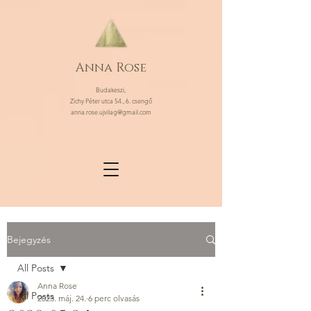
Anna Rose
Budakeszi,
Zichy Péter utca 54., 6. csengő
anna.rose.ujvilag@gmail.com
Bejegyzés
All Posts
Anna Rose
All Posts
2023. máj. 24.
6 perc olvasás