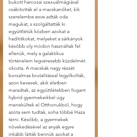
bukott harcosai szexuálmágiával 
csábították el a macskanőket, kik 
szerelembe esve adták oda 
magukat, s szolgáltatták ki 
együttlétük közben azokat a 
hadititkokat, melyeket a sárkányok 
később oly módon használtak fel 
ellenük, mely a galaktikus 
történelem legvéresebb küzdelmét 
okozta. A macskák nagy részét 
borzalmas brutalitással legyilkolták, 
azon kevesek, akik életben 
maradtak, az együttlétekben fogant 
hybrid gyermekeikkel úgy 
menekültek el Otthonukból, hogy 
azóta sem tudtak, soha többé Haza 
térni. Később, a gyermekek 
növekedésével az anyák egyre 
inkább látták bennük azokat a 