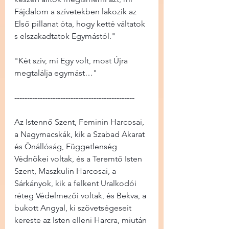
Fájdalom a szívetekben lakozik az 
Első pillanat óta, hogy ketté váltatok 
s elszakadtatok Egymástól."
"Két szív, mi Egy volt, most Újra 
megtalálja egymást…"
-----------------------------------------------
Az Istennő Szent, Feminin Harcosai, 
a Nagymacskák, kik a Szabad Akarat 
és Önállóság, Függetlenség 
Védnökei voltak, és a Teremtő Isten 
Szent, Maszkulin Harcosai, a 
Sárkányok, kik a felkent Uralkodói 
réteg Védelmezői voltak, és Bekva, a 
bukott Angyal, ki szövetségeseit 
kereste az Isten elleni Harcra, miután 