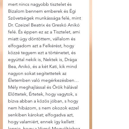
mert nincs nagyobb tisztelet és 
Bizalom bennem emberek és Égi 
Szövetségek munkássága felé, mint 
Dr. Czeizel Beatrix és Greskó Anikó 
felé. És éppen ez az a Tisztelet, ami 
miatt úgy döntöttem, vállalom és 
elfogadom azt a Felkérést, hogy 
közzé tegyem ezt a történetet, és 
egyúttal nekik is, Nektek is, Drága 
Bea, Anikó, és a két Kati, kik mind 
nagyon sokat segítettetek az 
Életemben való megérkezésben… 
Mély meghajlással és Örök hálával 
Előttetek, Értetek, hogy vagytok, s 
bízva abban a közös jóban, s hogy 
nem hibázom, s nem okozok ezzel 
senkiben károkat; elfogadva azt, 
hogy valamiért, ennek így kellett 
lennie, hogy a Végső Megváltáshoz 