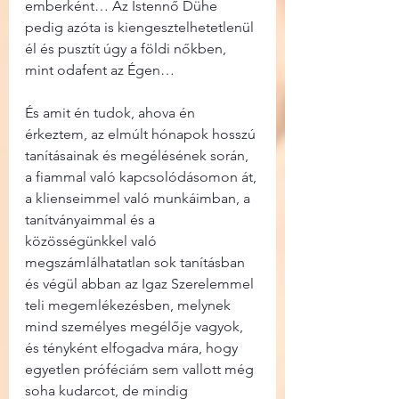
emberként… Az Istennő Dühe 
pedig azóta is kiengesztelhetetlenül 
él és pusztít úgy a földi nőkben, 
mint odafent az Égen…
És amit én tudok, ahova én 
érkeztem, az elmúlt hónapok hosszú 
tanításainak és megélésének során, 
a fiammal való kapcsolódásomon át, 
a klienseimmel való munkáimban, a 
tanítványaimmal és a 
közösségünkkel való 
megszámlálhatatlan sok tanításban 
és végül abban az Igaz Szerelemmel 
teli megemlékezésben, melynek 
mind személyes megélője vagyok, 
és tényként elfogadva mára, hogy 
egyetlen próféciám sem vallott még 
soha kudarcot, de mindig 