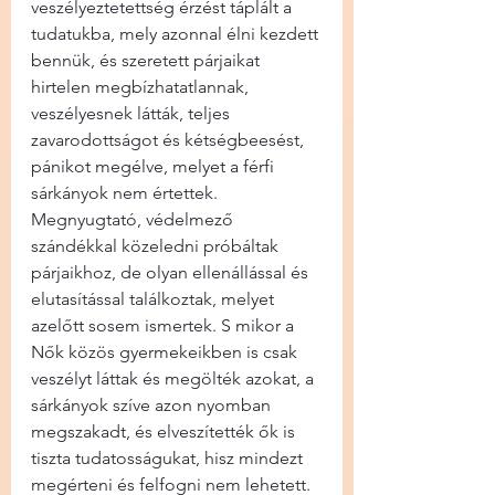
veszélyeztetettség érzést táplált a 
tudatukba, mely azonnal élni kezdett 
bennük, és szeretett párjaikat 
hirtelen megbízhatatlannak, 
veszélyesnek látták, teljes 
zavarodottságot és kétségbeesést, 
pánikot megélve, melyet a férfi 
sárkányok nem értettek. 
Megnyugtató, védelmező 
szándékkal közeledni próbáltak 
párjaikhoz, de olyan ellenállással és 
elutasítással találkoztak, melyet 
azelőtt sosem ismertek. S mikor a 
Nők közös gyermekeikben is csak 
veszélyt láttak és megölték azokat, a 
sárkányok szíve azon nyomban 
megszakadt, és elveszítették ők is 
tiszta tudatosságukat, hisz mindezt 
megérteni és felfogni nem lehetett. 