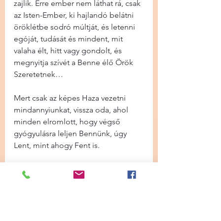
zajlik. Erre ember nem láthat rá, csak 
az Isten-Ember, ki hajlandó belátni 
öröklétbe sodró múltját, és letenni 
egóját, tudását és mindent, mit 
valaha élt, hitt vagy gondolt, és 
megnyitja szívét a Benne élő Örök 
Szeretetnek…
Mert csak az képes Haza vezetni 
mindannyiunkat, vissza oda, ahol 
minden elromlott, hogy végső 
gyógyulásra leljen Bennünk, úgy 
Lent, mint ahogy Fent is.
Az elmúlt hónapokban ébredezni 
kezdtek a Macskák. felfoghatatlan 
hosszú idő után, a hibernált Macska 
lelkek ébrednek, nem kevés fizikai - 
mentális - érzelmi megterheléssel a 