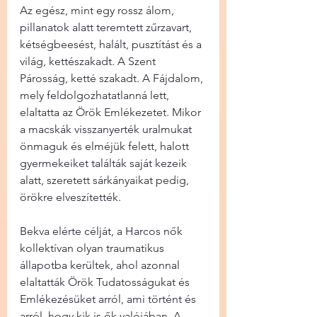
Az egész, mint egy rossz álom, 
pillanatok alatt teremtett zűrzavart, 
kétségbeesést, halált, pusztítást és a 
világ, kettészakadt. A Szent 
Párosság, ketté szakadt. A Fájdalom, 
mely feldolgozhatatlanná lett, 
elaltatta az Örök Emlékezetet. Mikor 
a macskák visszanyerték uralmukat 
önmaguk és elméjük felett, halott 
gyermekeiket találták saját kezeik 
alatt, szeretett sárkányaikat pedig, 
örökre elveszítették.
Bekva elérte célját, a Harcos nők 
kollektívan olyan traumatikus 
állapotba kerültek, ahol azonnal 
elaltatták Örök Tudatosságukat és 
Emlékezésüket arról, ami történt és 
arról, hogy kik is ők valójában. A 