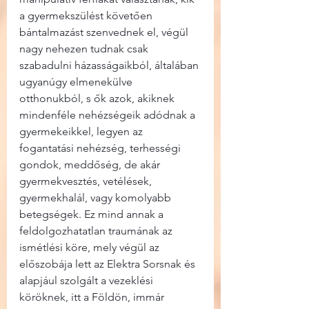
a gyermekszülést követően 
bántalmazást szenvednek el, végül 
nagy nehezen tudnak csak 
szabadulni házasságaikból, általában 
ugyanúgy elmenekülve 
otthonukból, s ők azok, akiknek 
mindenféle nehézségeik adódnak a 
gyermekeikkel, legyen az 
fogantatási nehézség, terhességi 
gondok, meddőség, de akár 
gyermekvesztés, vetélések, 
gyermekhalál, vagy komolyabb 
betegségek. Ez mind annak a 
feldolgozhatatlan traumának az 
ismétlési köre, mely végül az 
előszobája lett az Elektra Sorsnak és 
alapjául szolgált a vezeklési 
köröknek, itt a Földön, immár 