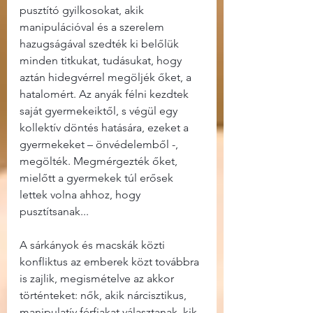
pusztító gyilkosokat, akik 
manipulációval és a szerelem 
hazugságával szedték ki belőlük 
minden titkukat, tudásukat, hogy 
aztán hidegvérrel megöljék őket, a 
hatalomért. Az anyák félni kezdtek 
saját gyermekeiktől, s végül egy 
kollektív döntés hatására, ezeket a 
gyermekeket – önvédelemből -, 
megölték. Megmérgezték őket, 
mielőtt a gyermekek túl erősek 
lettek volna ahhoz, hogy 
pusztítsanak...
A sárkányok és macskák közti 
konfliktus az emberek közt továbbra 
is zajlik, megismételve az akkor 
történteket: nők, akik nárcisztikus, 
manipulatív férfiakat választanak, kik 