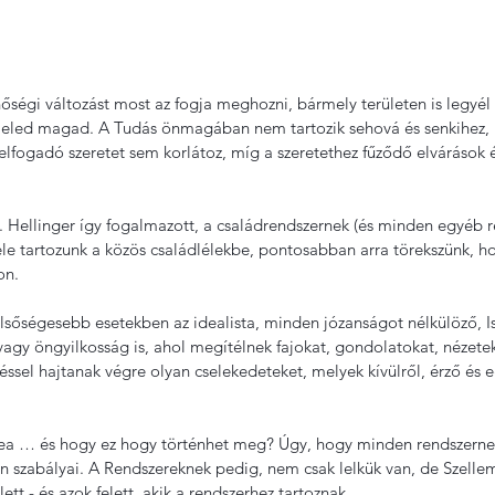
ségi változást most az fogja meghozni, bármely területen is legyél 
eled magad. A Tudás önmagában nem tartozik sehová és senkihez,
 elfogadó szeretet sem korlátoz, míg a szeretethez fűződő elvárások 
 Hellinger így fogalmazott, a családrendszernek (és minden egyéb r
ele tartozunk a közös családlélekbe, pontosabban arra törekszünk, h
on.
élsőségesebb esetekben az idealista, minden józanságot nélkülöző, I
 vagy öngyilkosság is, ahol megítélnek fajokat, gondolatokat, nézeteke
sel hajtanak végre olyan cselekedeteket, melyek kívülről, érző és e
dea … és hogy ez hogy történhet meg? Úgy, hogy minden rendszerne
 szabályai. A Rendszereknek pedig, nem csak lelkük van, de Szellemi
tt - és azok felett, akik a rendszerhez tartoznak.