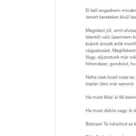
El kell engednem minden
ismert kereteken kívül les
Megnézni jól, amit elutas
Istentől való (szerintem 
bukott árnyék erők mani
vágyakozást. Meglibbenti
Vagy, eljutottunk már od
hitrendszer, gondolat, h
Néha csak kicsit rossz e
tisztán látni már semmit
Ha most félsz: ki fél ben
Ha most dühös vagy: ki 
Biztosan Te irányítod az