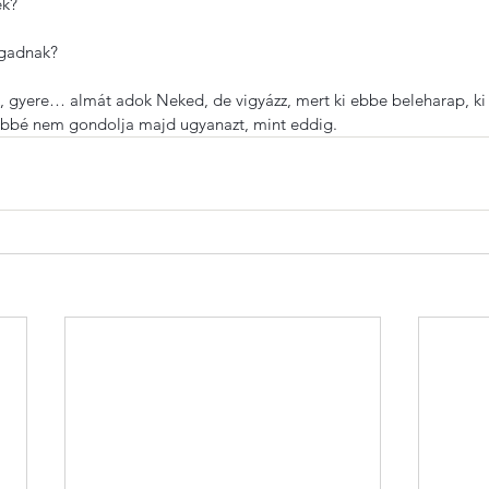
ek?
gadnak?
 gyere… almát adok Neked, de vigyázz, mert ki ebbe beleharap, ki 
öbbé nem gondolja majd ugyanazt, mint eddig.