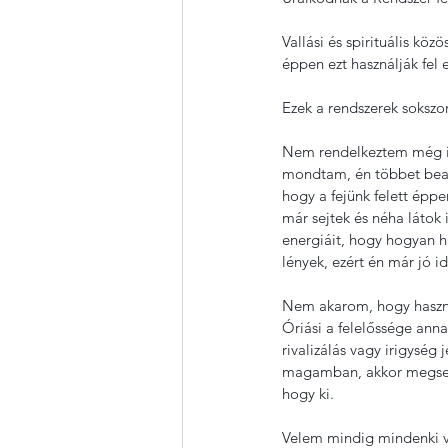
Vallási és spirituális kö
éppen ezt használják fel 
Ezek a rendszerek sokszo
Nem rendelkeztem még ily
mondtam, én többet beava
hogy a fejünk felett épp
már sejtek és néha látok 
energiáit, hogy hogyan h
lények, ezért én már jó 
Nem akarom, hogy használ
Óriási a felelőssége anna
rivalizálás vagy irigység
magamban, akkor megsej
hogy ki.
Velem mindig mindenki 