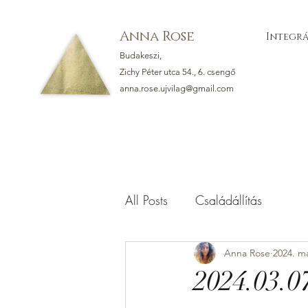
Anna Rose
Integrá
Budakeszi,
Zichy Péter utca 54., 6. csengő
anna.rose.ujvilag@gmail.com
All Posts
Családállítás
Anna Rose
2024. má
2024.03.0