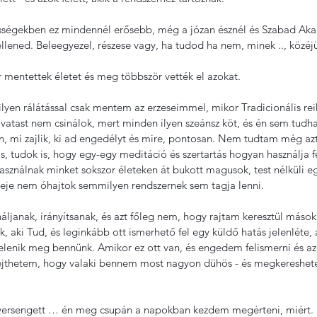
zösségekben ez mindennél erősebb, még a józan észnél és Szabad Akara
ellened. Beleegyezel, részese vagy, ha tudod ha nem, minek .., közéjü
r mentettek életet és meg többször vették el azokat.
en rálátással csak mentem az erzeseimmel, mikor Tradicionális reik
tast nem csinálok, mert minden ilyen szeánsz köt, és én sem tudh
en, mi zajlik, ki ad engedélyt és mire, pontosan. Nem tudtam még az
is, tudok is, hogy egy-egy meditáció és szertartás hogyan használja f
asználnak minket sokszor életeken át bukott magusok, test nélküli eg
ideje nem óhajtok semmilyen rendszernek sem tagja lenni.
janak, irányítsanak, és azt főleg nem, hogy rajtam keresztül mások 
k, aki Tud, és leginkább ott ismerhető fel egy küldő hatás jelenléte, a
 jelenik meg bennünk. Amikor ez ott van, és engedem felismerni és az
thetem, hogy valaki bennem most nagyon dühös - és megkereshete
versengett … én meg csupán a napokban kezdem megérteni, miért.