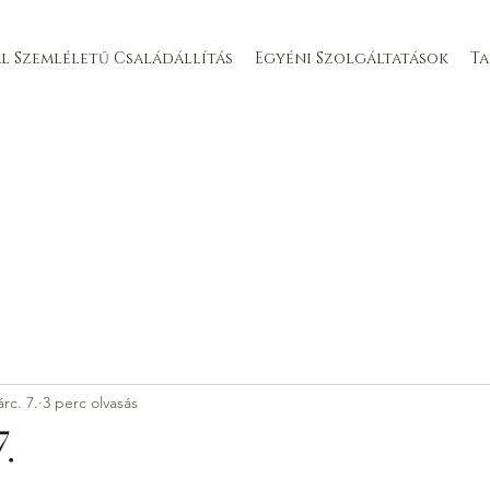
l Szemléletű Családállítás
Egyéni Szolgáltatások
T
rc. 7.
3 perc olvasás
7.