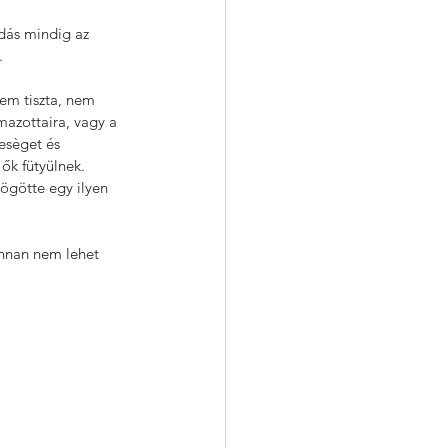
dás mindig az 
.
em tiszta, nem 
mazottaira, vagy a 
esèget és 
ők fütyülnek. 
ögötte egy ilyen 
onnan nem lehet 