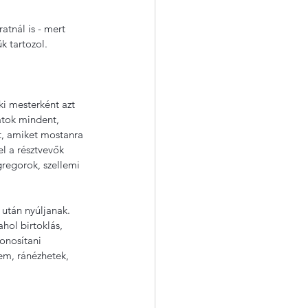
tnál is - mert 
k tartozol.
i mesterként azt 
atok mindent, 
t, amiket mostanra 
el a résztvevők 
regorok, szellemi 
után nyúljanak. 
hol birtoklás, 
onosítani 
m, ránézhetek, 