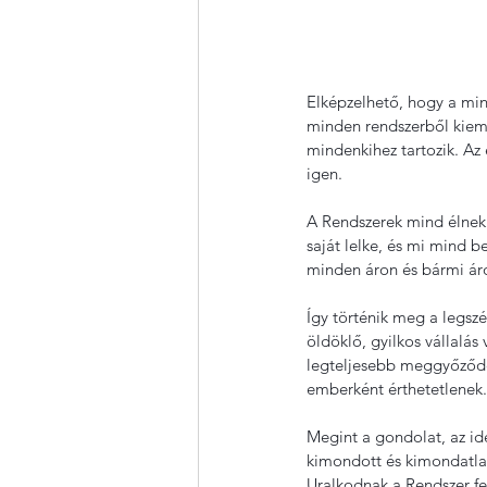
Elképzelhető, hogy a minő
minden rendszerből kiem
mindenkihez tartozik. Az
igen.
A Rendszerek mind élnek.
saját lelke, és mi mind b
minden áron és bármi ár
Így történik meg a legsz
öldöklő, gyilkos vállalás
legteljesebb meggyőződés
emberként érthetetlenek.
Megint a gondolat, az i
kimondott és kimondatlan
Uralkodnak a Rendszer fele