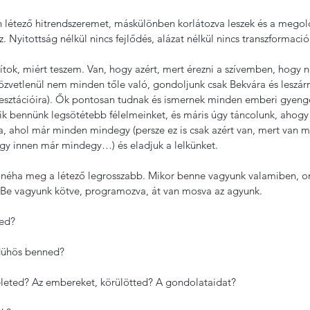
 létező hitrendszeremet, máskülönben korlátozva leszek és a megol
z. Nyitottság nélkül nincs fejlődés, alázat nélkül nincs transzformació
ítok, miért teszem. Van, hogy azért, mert érezni a szívemben, hogy n
közvetlenül nem minden tőle való, gondoljunk csak Bekvára és leszár
fesztációira). Ők pontosan tudnak és ismernek minden emberi gyeng
k bennünk legsötétebb félelmeinket, és máris úgy táncolunk, ahogy 
a, ahol már minden mindegy (persze ez is csak azért van, mert van m
ogy innen már mindegy…) és eladjuk a lelkünket.
z, néha meg a létező legrosszabb. Mikor benne vagyunk valamiben, 
. Be vagyunk kötve, programozva, át van mosva az agyunk.
ned?
dühös benned?
 életed? Az embereket, körülötted? A gondolataidat?