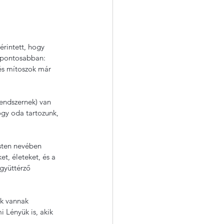
érintett, hogy 
 pontosabban: 
és mítoszok már 
endszernek) van 
ogy oda tartozunk, 
sten nevében 
t, életeket, és a 
gyüttérző 
k vannak 
 Lényük is, akik 