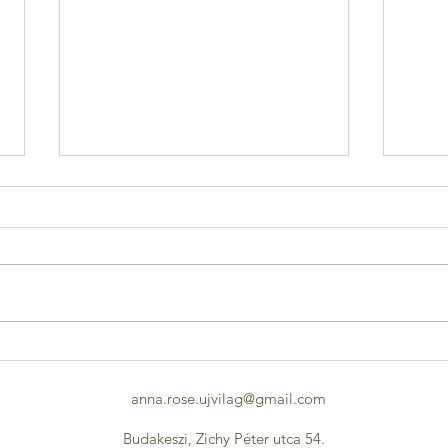
Szerelemben Mindent Szabad...
Apák
Anyá
anna.rose.ujvilag@gmail.com
Budakeszi, Zichy Péter utca 54.