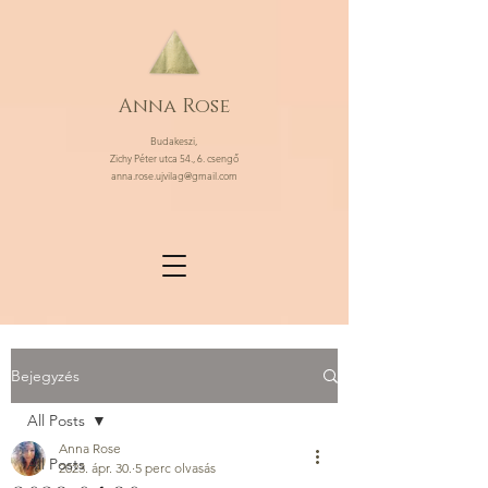
Anna Rose
Budakeszi,
Zichy Péter utca 54., 6. csengő
anna.rose.ujvilag@gmail.com
Bejegyzés
All Posts
Anna Rose
All Posts
2023. ápr. 30.
5 perc olvasás