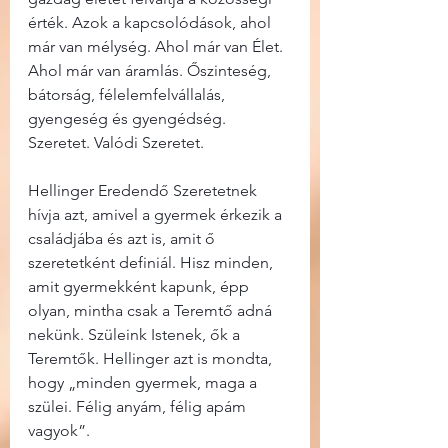
érték. Azok a kapcsolódások, ahol 
már van mélység. Ahol már van Élet. 
Ahol már van áramlás. Őszinteség, 
bátorság, félelemfelvállalás, 
gyengeség és gyengédség. 
Szeretet. Valódi Szeretet.
Hellinger Eredendő Szeretetnek 
hívja azt, amivel a gyermek érkezik a 
családjába és azt is, amit ő 
szeretetként definiál. Hisz minden, 
amit gyermekként kapunk, épp 
olyan, mintha csak a Teremtő adná 
nekünk. Szüleink Istenek, ők a 
Teremtők. Hellinger azt is mondta, 
hogy „minden gyermek, maga a 
szülei. Félig anyám, félig apám 
vagyok”.