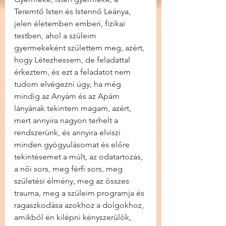
Teremtő Isten és Istennő Leánya, 
jelen életemben emberi, fizikai 
testben, ahol a szüleim 
gyermekeként születtem meg, azért, 
hogy Létezhessem, de feladattal 
érkeztem, és ezt a feladatot nem 
tudom elvégezni úgy, ha még 
mindig az Anyám és az Apám 
lányának tekintem magam, azért, 
mert annyira nagyon terhelt a 
rendszerünk, és annyira elviszi 
minden gyógyulásomat és előre 
tekintésemet a múlt, az odatartozás, 
a női sors, meg férfi sors, meg 
születési élmény, meg az összes 
trauma, meg a szüleim programja és 
ragaszkodása azokhoz a dolgokhoz, 
amikből én kilépni kényszerülök, 