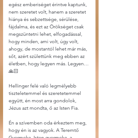
egész emberiséget érintve kaptunk, 
nem szeretet volt, hanem a szeretet 
hiánya és sebzettsége, sérülése, 
fájdalma, és ezt az Örökséget csak 
megszüntetni lehet, elfogadással, 
hogy minden, ami volt, úgy volt, 
ahogy, de mostantól lehet már más, 
sőt, azért születtünk meg ebben az 
életben, hogy legyen más. Legyen… 
🙏🏻
Hellinger felé való legmélyebb 
tiszteletemmel és szeretetemmel 
együtt, én most arra gondolok, 
Jézus azt mondta, ő az Isten Fia.
Én a szívemben oda érkeztem meg, 
hogy én is az vagyok. A Teremtő 
Gyermeke, Isten gyermeke, a 