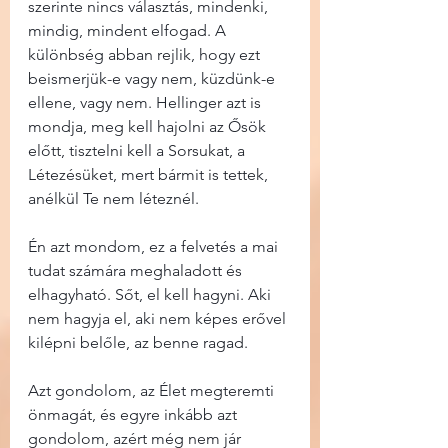
szerinte nincs választás, mindenki, 
mindig, mindent elfogad. A 
különbség abban rejlik, hogy ezt 
beismerjük-e vagy nem, küzdünk-e 
ellene, vagy nem. Hellinger azt is 
mondja, meg kell hajolni az Ősök 
előtt, tisztelni kell a Sorsukat, a 
Létezésüket, mert bármit is tettek, 
anélkül Te nem léteznél.
Én azt mondom, ez a felvetés a mai 
tudat számára meghaladott és 
elhagyható. Sőt, el kell hagyni. Aki 
nem hagyja el, aki nem képes erővel 
kilépni belőle, az benne ragad.
Azt gondolom, az Élet megteremti 
önmagát, és egyre inkább azt 
gondolom, azért még nem jár 