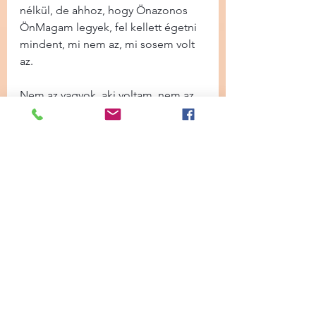
nélkül, de ahhoz, hogy Önazonos 
ÖnMagam legyek, fel kellett égetni 
mindent, mi nem az, mi sosem volt 
az.
Nem az vagyok, aki voltam, nem az 
vagyok, akinek akartak, hogy legyek, 
hanem,
Az vagyok, Aki Vagyok.
Anna Rose vagyok, Isten gyermeke 
vagyok, A Teremtő Istennő Leánya 
vagyok, és itt, a földön, mind társai 
vagyunk egymásnak az Úton, és 
ilyen módon, nincs többé függés, 
nincs kötés, nincs kötelezettség – 
kivéve a gyerek, az mindig más, ott 
van! Nincs kikövetelt szeretet, 