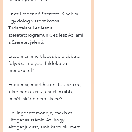
Ez az Eredendő Szeretet. Kinek mi. 
Egy dolog viszont közös. 
Tudattalanul ez lesz a 
szeretetprogramunk, ez lesz Az, ami 
a Szeretet jelenti.
Érted már, miért lépsz bele abba a 
folyóba, melyből fuldokolva 
menekültél?
Érted már, miért hasonlítasz azokra, 
kikre nem akarsz, annál inkább, 
minél inkább nem akarsz?
Hellinger azt mondja, csakis az 
Elfogadás számít. Az, hogy 
elfogadjuk azt, amit kaptunk, mert 