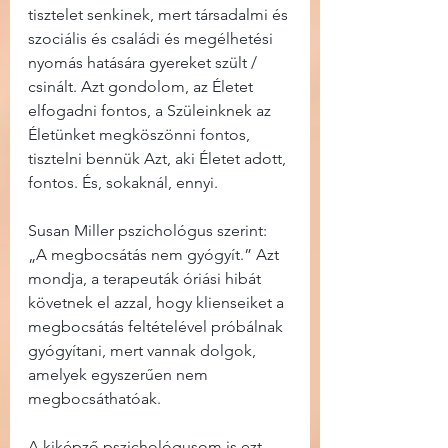
tisztelet senkinek, mert társadalmi és 
szociális és családi és megélhetési 
nyomás hatására gyereket szült / 
csinált. Azt gondolom, az Életet 
elfogadni fontos, a Szüleinknek az 
Életünket megköszönni fontos, 
tisztelni bennük Azt, aki Életet adott, 
fontos. És, sokaknál, ennyi.
Susan Miller pszichológus szerint: 
„A megbocsátás nem gyógyít.” Azt 
mondja, a terapeuták óriási hibát 
követnek el azzal, hogy klienseiket a 
megbocsátás feltételével próbálnak 
gyógyítani, mert vannak dolgok, 
amelyek egyszerűen nem 
megbocsáthatóak.
A kiképző pszichológusom is ezt 