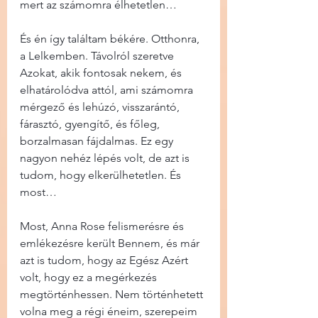
mert az számomra élhetetlen…
És én így találtam békére. Otthonra, 
a Lelkemben. Távolról szeretve 
Azokat, akik fontosak nekem, és 
elhatárolódva attól, ami számomra 
mérgező és lehúzó, visszarántó, 
fárasztó, gyengítő, és főleg, 
borzalmasan fájdalmas. Ez egy 
nagyon nehéz lépés volt, de azt is 
tudom, hogy elkerülhetetlen. És 
most…
Most, Anna Rose felismerésre és 
emlékezésre került Bennem, és már 
azt is tudom, hogy az Egész Azért 
volt, hogy ez a megérkezés 
megtörténhessen. Nem történhetett 
volna meg a régi éneim, szerepeim 