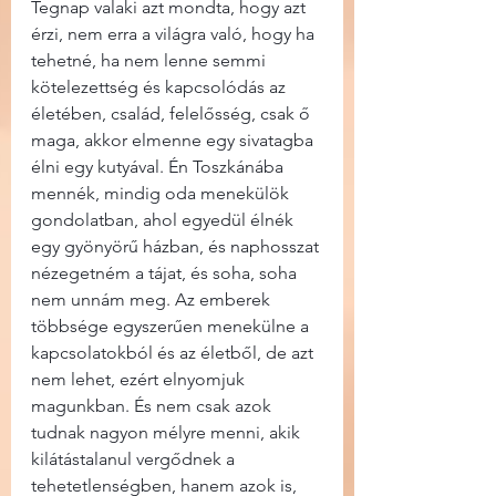
Tegnap valaki azt mondta, hogy azt 
érzi, nem erra a világra való, hogy ha 
tehetné, ha nem lenne semmi 
kötelezettség és kapcsolódás az 
életében, család, felelősség, csak ő 
maga, akkor elmenne egy sivatagba 
élni egy kutyával. Én Toszkánába 
mennék, mindig oda menekülök 
gondolatban, ahol egyedül élnék 
egy gyönyörű házban, és naphosszat 
nézegetném a tájat, és soha, soha 
nem unnám meg. Az emberek 
többsége egyszerűen menekülne a 
kapcsolatokból és az életből, de azt 
nem lehet, ezért elnyomjuk 
magunkban. És nem csak azok 
tudnak nagyon mélyre menni, akik 
kilátástalanul vergődnek a 
tehetetlenségben, hanem azok is, 