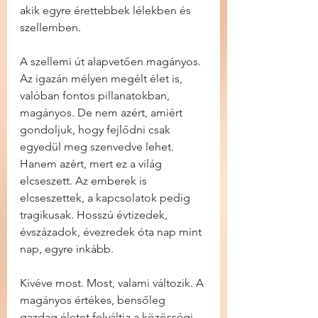
akik egyre érettebbek lélekben és 
szellemben.
A szellemi út alapvetően magányos. 
Az igazán mélyen megélt élet is, 
valóban fontos pillanatokban, 
magányos. De nem azért, amiért 
gondoljuk, hogy fejlődni csak 
egyedül meg szenvedve lehet. 
Hanem azért, mert ez a világ 
elcseszett. Az emberek is 
elcseszettek, a kapcsolatok pedig 
tragikusak. Hosszú évtizedek, 
évszázadok, évezredek óta nap mint 
nap, egyre inkább.
Kivéve most. Most, valami változik. A 
magányos értékes, bensőleg 
gazdag életet felváltja a közösségi 