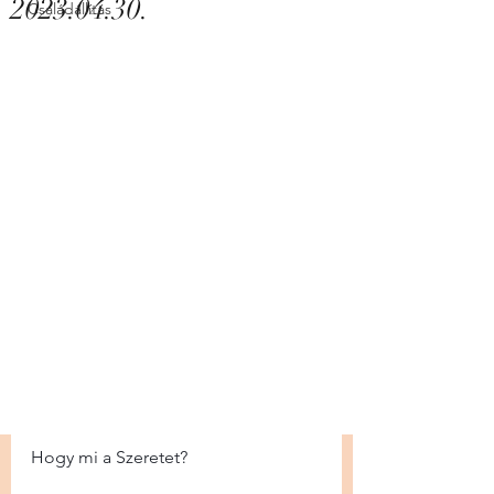
2023.04.30.
Családállítás
Hogy mi a Szeretet?