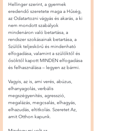
Hellinger szerint, a gyermek 
eredendő szeretete maga a Hűség, 
az Odatartozni vágyás és akarás, a ki 
nem mondott szabályok 
mindenáron való betartása, a 
rendszer szokásainak betartása, a 
Szülők teljeskörű és mindenható 
elfogadása, valamint a szülőktől és 
ősöktől kapott MINDEN elfogadása 
és felhasználása – legyen az bármi.
Vagyis, az is, ami verés, abúzus, 
elhanyagolás, verbális 
megszégyenítés, agresszió, 
megalázás, megcsalás, elhagyás, 
elhazudás, eltitkolás. Szeretet Az, 
amit Otthon kapunk.
Mindegy mi volt az.