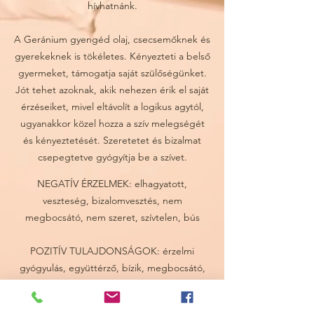
hívhatnánk.
A Geránium gyengéd olaj, csecsemőknek és
gyerekeknek is tökéletes. Kényezteti a belső
gyermeket, támogatja saját szülőségünket.
Jót tehet azoknak, akik nehezen érik el saját
érzéseiket, mivel eltávolít a logikus agytól,
ugyanakkor közel hozza a szív melegségét
és kényeztetését. Szeretetet és bizalmat
csepegtetve gyógyítja be a szívet.
NEGATÍV ÉRZELMEK: elhagyatott,
veszteség, bizalomvesztés, nem
megbocsátó, nem szeret, szívtelen, bús
POZITÍV TULAJDONSÁGOK: érzelmi
gyógyulás, együttérző, bízik, megbocsátó,
gyengéd, elfogadó, nyitott