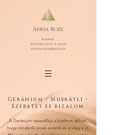
Anna Rose
Budakeszi,
Zichy Péter utca 54., 6. csengő
anna.rose.ujvilag@gmail.com
Geránium - Muskátli -
Szeretet és bizalom
A Geránium visszaállítja a bizalmat abban,
hogy mindenki jónak születik és a világ is jó.