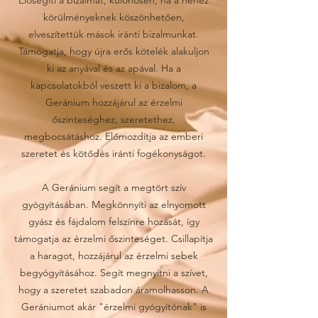
Elősegíti a bizalmat, különösen, ha a nehéz
körülményeknek köszönhetően,
elveszítettük mások iránti bizalmunkat.
Támogatja, hogy újra erős kötelék alakuljon
ki az anyával és az apával. Ha a
kapcsolatokból veszett ki a bizalom, a
Geránium hozzájárul az érzelmi
őszinteséghez, szeretethez,
megbocsátáshoz. Előmozdítja az emberi
szeretet és kötődés iránti fogékonyságot.
A Geránium segít a megtört szív
gyógyításában. Megkönnyíti az elnyomott
gyász és fájdalom felszínre hozását, így
támogatja az érzelmi őszinteséget. Csillapítja
a haragot, hozzájárul az érzelmi sebek
begyógyításához. Segít megnyitni a szívet,
hogy a szeretet szabadon áramolhasson. A
Gerániumot akár "érzelmi gyógyítónak" is