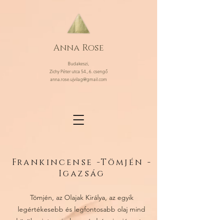
Anna Rose
Budakeszi,
Zichy Péter utca 54., 6. csengő
anna.rose.ujvilag@gmail.com
Frankincense -Tömjén -
Igazság
Tömjén, az Olajak Királya, az egyik
legértékesebb és legfontosabb olaj mind