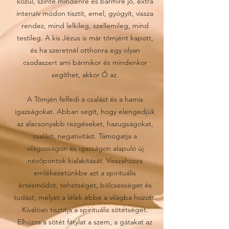
közül, szinte mindenre és bármire jó, extra
intenzív módon tisztít, emel, gyógyít, vissza
rendez, mind lelkileg, szellemileg, mind
testileg. A kis Jézus is már tömjént kapott,
és ha szeretnél otthonra egy olyan
csodaszert ami bármikor és mindenkor
segíthet, akkor Ő az.
A Tömjén felfedi a csalást és a hamis
igazságokat. Abban segít, hogy elengedjük
az alacsonyabb rezgéseket, hazugságokat,
csalást, negativitást. Támogatja a
világosságon és igazságon alapuló új
nézőpontok kialakítását. Visszahozza
emlékezetünkbe azt a spirituális
értésmódot, tehetséget, bölcsességet és
tudást, melyet a lélek ebbe a világba hozott.
Kiválóan tisztítja a spirituális sötétséget.
Elhúzza a sötét fátylat a szem, a gátakat az