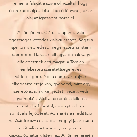
elme, a falakat a szív elől. Azáltal, hogy
összekapcsolja a lelket belső fényével, ez az
olaj az igazságot hozza el.
A Tömjén hozzájárul az apához való
egészséges kötődés kialakulásához. Segíti a
spirituális ébredést, megérezteti az isteni
szeretetet. Ha valaki elhagyatottnak vagy
elfeledettnek érzi magát, a Tömjén
emlékezteti szeretettségére, és
védettségére. Noha ennek az olajnak
elképesztő ereje van, gyengéd, mint egy
szerető apa, aki kényezteti, vezeti, védi
gyermekét. Védi a testet és a lelket a
negatív befolyástól, és segíti a lélek
spirituális fejlődését. Az ima és a meditáció
hatását fokozva ez az olaj megnyitja azokat a
spirituális csatornákat, melyeket át
kapcsolódhatunk Istenhez. A Tömjén erején