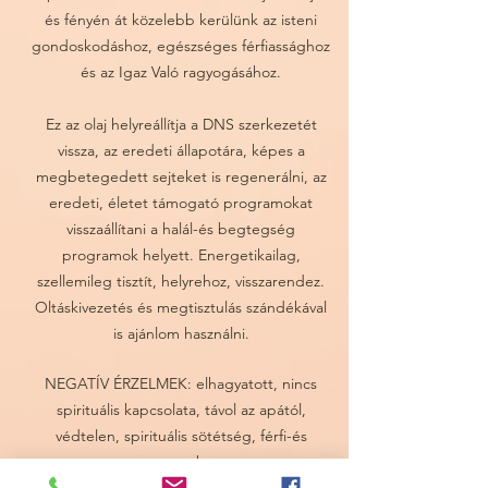
és fényén át közelebb kerülünk az isteni
gondoskodáshoz, egészséges férfiassághoz
és az Igaz Való ragyogásához.
Ez az olaj helyreállítja a DNS szerkezetét
vissza, az eredeti állapotára, képes a
megbetegedett sejteket is regenerálni, az
eredeti, életet támogató programokat
visszaállítani a halál-és begtegség
programok helyett. Energetikailag,
szellemileg tisztít, helyrehoz, visszarendez.
Oltáskivezetés és megtisztulás szándékával
is ajánlom használni.
NEGATÍV ÉRZELMEK: elhagyatott, nincs
spirituális kapcsolata, távol az apától,
védtelen, spirituális sötétség, férfi-és
apaseb