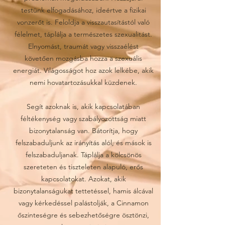
testünk elfogadásához, ideértve a fizikai
vonzerőt is. Feloldja a visszautasítástól való
félelmet, táplálja a természetes szexualitást.
Elnyomást, traumát vagy visszaélést
követően mozgásba hozza a szexuális
energiát. Világosságot hoz azok lelkébe, akik
nemi hovatartozásukkal küzdenek.
Segít azoknak is, akik kapcsolatában
féltékenység vagy szabályozottság miatt
bizonytalanság van. Bátorítja, hogy
felszabaduljunk az irányítás alól, és mások is
felszabaduljanak. Táplálja a kölcsönös
szereteten és tiszteleten alapuló, erős
kapcsolatokat. Azokat, akik
bizonytalanságukat tettetéssel, hamis álcával
vagy kérkedéssel palástolják, a Cinnamon
őszinteségre és sebezhetőségre ösztönzi,