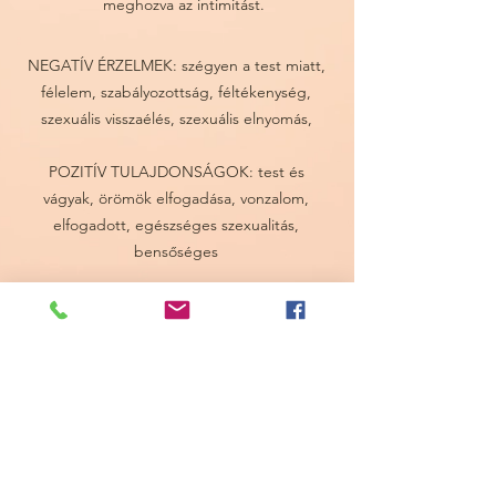
meghozva az intimitást.
NEGATÍV ÉRZELMEK: szégyen a test miatt,
félelem, szabályozottság, féltékenység,
szexuális visszaélés, szexuális elnyomás,
POZITÍV TULAJDONSÁGOK: test és
vágyak, örömök elfogadása, vonzalom,
elfogadott, egészséges szexualitás,
bensőséges
FIZIKAI HATÁSOK: cukorbetegség és
magas vércukorszint, megfázás és influenza,
koleszterin- és szívproblémák, szájegészség,
gombák és baktériumok, vesefertőzés,
hüvelyegészség, alacsony libidó és szexuális
vágyfokozó, afrodiziákum, gombaellenes,
vírusellenes, mikrobaellenes, melegítő
hatású, főzés