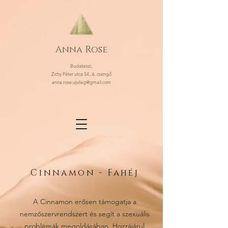
Anna Rose
Budakeszi,
Zichy Péter utca 54., 6. csengő
anna.rose.ujvilag@gmail.com
Cinnamon - Fahéj
A Cinnamon erősen támogatja a
nemzőszervrendszert és segít a szexuális
problémák megoldásában. Hozzájárul