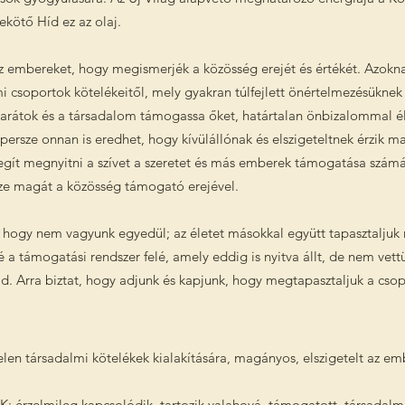
ekötő Híd ez az olaj.
embereket, hogy megismerjék a közösség erejét és értékét. Azoknak
i csoportok kötelékeitől, mely gyakran túlfejlett önértelmezésüknek
barátok és a társadalom támogassa őket, határtalan önbizalommal él
k persze onnan is eredhet, hogy kívülállónak és elszigeteltnek érzik 
segít megnyitni a szívet a szeretet és más emberek támogatása számá
ze magát a közösség támogató erejével.
gy nem vagyunk egyedül; az életet másokkal együtt tapasztaljuk 
é a támogatási rendszer felé, amely eddig is nyitva állt, de nem vet
ád. Arra biztat, hogy adjunk és kapjunk, hogy megtapasztaljuk a csop
 társadalmi kötelékek kialakítására, magányos, elszigetelt az emb
zelmileg kapcsolódik, tartozik valahová, támogatott, társadalmi