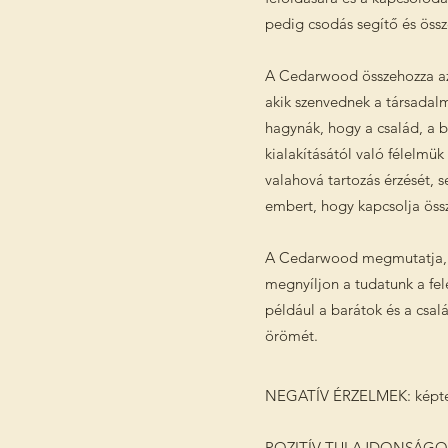
pedig csodás segítő és össz
A Cedarwood összehozza az 
akik szenvednek a társadalm
hagynák, hogy a család, a 
kialakításától való félelmü
valahová tartozás érzését, 
embert, hogy kapcsolja öss
A Cedarwood megmutatja, ho
megnyíljon a tudatunk a fel
például a barátok és a csal
örömét.
NEGATÍV ÉRZELMEK: képtelen
POZITÍV TULAJDONSÁGOK: ér