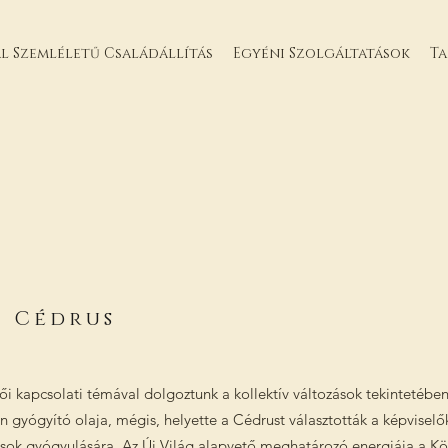
l Szemléletű Családállítás
Egyéni Szolgáltatások
T
 Cédrus
női kapcsolati témával dolgoztunk a kollektív változások tekintetéb
lin gyógyító olaja, mégis, helyette a Cédrust választották a képvisel
ások gyógyulására. Az Új Világ alapvető meghatározó energiája a Kö