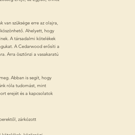
 van szüksége erre az olajra,
 köszönhető. Ahelyett, hogy
nek. A társadalmi kötelékek
magukat. A Cedarwood erősíti a
ra. Arra ösztönzi a vasakaratú
meg. Abban is segít, hogy
tünk róla tudomást, mint
ort erejét és a kapcsolatok
erektől, zárkózott
 kötelékek, közösségi