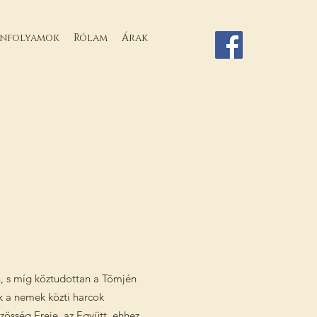
anfolyamok
Rólam
Árak
en, s míg köztudottan a Tömjén
ők a nemek közti harcok
zösség Ereje, az Együtt, ehhez