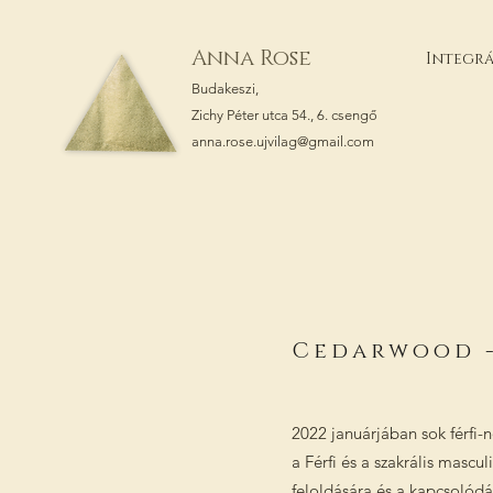
Anna Rose
Integrá
Budakeszi,
Zichy Péter utca 54., 6. csengő
anna.rose.ujvilag@gmail.com
Cedarwood -
2022 januárjában sok férfi-
a Férfi és a szakrális mascu
feloldására és a kapcsolód