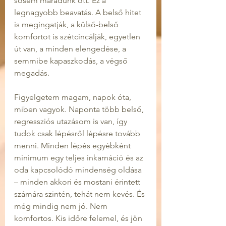
sosem maradunk ott. Ez a 
legnagyobb beavatás. A belső hitet 
is megingatják, a külső-belső 
komfortot is szétcincálják, egyetlen 
út van, a minden elengedése, a 
semmibe kapaszkodás, a végső 
megadás.
Figyelgetem magam, napok óta, 
miben vagyok. Naponta több belső, 
regressziós utazásom is van, így 
tudok csak lépésről lépésre tovább 
menni. Minden lépés egyébként 
minimum egy teljes inkarnáció és az 
oda kapcsolódó mindenség oldása 
– minden akkori és mostani érintett 
számára szintén, tehát nem kevés. És 
még mindig nem jó. Nem 
komfortos. Kis időre felemel, és jön 