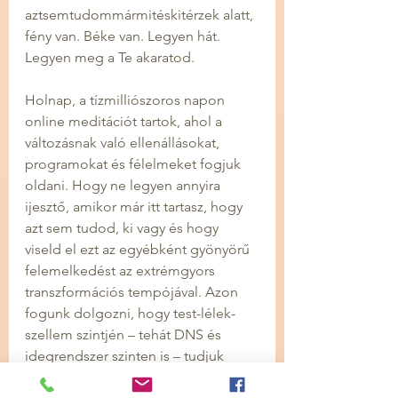
aztsemtudommármitéskitérzek alatt, 
fény van. Béke van. Legyen hát. 
Legyen meg a Te akaratod.
Holnap, a tízmilliószoros napon 
online meditációt tartok, ahol a 
változásnak való ellenállásokat, 
programokat és félelmeket fogjuk 
oldani. Hogy ne legyen annyira 
ijesztő, amikor már itt tartasz, hogy 
azt sem tudod, ki vagy és hogy 
viseld el ezt az egyébként gyönyörű 
felemelkedést az extrémgyors 
transzformációs tempójával. Azon 
fogunk dolgozni, hogy test-lélek-
szellem szintjén – tehát DNS és 
idegrendszer szinten is – tudjuk 
követni a sok szellemi munkát, 