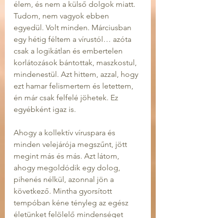
élem, és nem a külső dolgok miatt. 
Tudom, nem vagyok ebben 
egyedül. Volt minden. Márciusban 
egy hétig féltem a vírustól… azóta 
csak a logikátlan és embertelen 
korlátozások bántottak, maszkostul, 
mindenestül. Azt hittem, azzal, hogy 
ezt hamar felismertem és letettem, 
én már csak felfelé jöhetek. Ez 
egyébként igaz is.
Ahogy a kollektív víruspara és 
minden velejárója megszűnt, jött 
megint más és más. Azt látom, 
ahogy megoldódik egy dolog, 
pihenés nélkül, azonnal jön a 
következő. Mintha gyorsított 
tempóban kéne tényleg az egész 
életünket felölelő mindenséget 