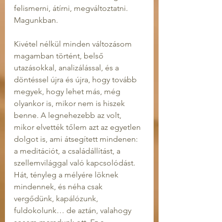
felismerni, átírni, megváltoztatni. 
Magunkban.
Kivétel nélkül minden változásom 
magamban történt, belső 
utazásokkal, analizálással, és a 
döntéssel újra és újra, hogy tovább 
megyek, hogy lehet más, még 
olyankor is, mikor nem is hiszek 
benne. A legnehezebb az volt, 
mikor elvették tőlem azt az egyetlen 
dolgot is, ami átsegített mindenen: 
a meditációt, a családállítást, a 
szellemvilággal való kapcsolódást. 
Hát, tényleg a mélyére löknek 
mindennek, és néha csak 
vergődünk, kapálózunk, 
fuldokolunk… de aztán, valahogy 