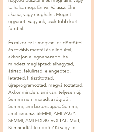
hagyod pusztulni és meghalni, vagy 
te halsz meg. Ennyi. Válassz. Élni 
akarsz, vagy meghalni. Megint 
ugyanott vagyunk, csak több kört 
futottál.
És mikor ez is megvan, és döntöttél, 
és tovább mentél és elindultál, 
akkor jön a legnehezebb: ha 
mindezt meglépted: elhagytad, 
átírtad, felülírtad, elengedted, 
letetted, kitisztítottad, 
újraprogramoztad, megváltoztattad.. 
Akkor minden, ami van, teljesen új. 
Semmi nem maradt a régiből. 
Semmi, ami biztonságos. Semmi, 
amit ismersz. SEMMI, AMI VAGY. 
SEMMI, AMI EDDIG VOLTÁL. Mert, 
Ki maradtál Te ebből? Ki vagy Te 