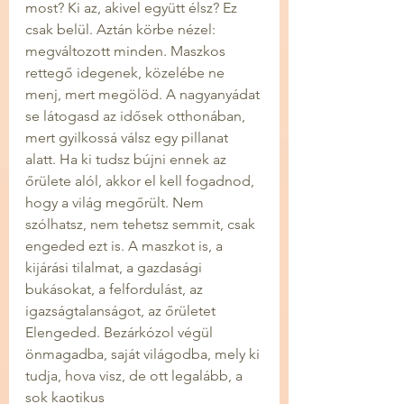
most? Ki az, akivel együtt élsz? Ez 
csak belül. Aztán körbe nézel: 
megváltozott minden. Maszkos 
rettegő idegenek, közelébe ne 
menj, mert megölöd. A nagyanyádat 
se látogasd az idősek otthonában, 
mert gyilkossá válsz egy pillanat 
alatt. Ha ki tudsz bújni ennek az 
őrülete alól, akkor el kell fogadnod, 
hogy a világ megőrült. Nem 
szólhatsz, nem tehetsz semmit, csak 
engeded ezt is. A maszkot is, a 
kijárási tilalmat, a gazdasági 
bukásokat, a felfordulást, az 
igazságtalanságot, az őrületet 
Elengeded. Bezárkózol végül 
önmagadba, saját világodba, mely ki 
tudja, hova visz, de ott legalább, a 
sok kaotikus 