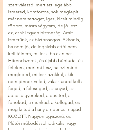
szart válaszd, mert azt legalább 
ismered, komfortos, sok meglepit 
már nem tartogat, igaz, kicsit mindig 
többre, másra vágytam, de jó lesz 
ez, csak legyen biztonság. Amit 
ismerünk, az biztonságos. Akkor is, 
ha nem jó, de legalább attól nem 
kell félnem, mi lesz, ha ez nincs. 
Hitrendszerek, és újabb bűntudat és 
félelem, mert mi lesz, ha ezt mind 
megléped, mi lesz azokkal, akik 
nem jönnek veled, választanod kell a 
férjed, a feleséged, az anyád, az 
apád, a gyereked, a barátod, a 
főnököd, a munkád, a kollégád, és 
még ki tudja hány ember és magad 
KÖZÖTT. Nagyon egyszerű, és 
Plútói működéssel radikális: vagy 