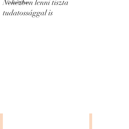
Nehézben lenni tiszta
Családállítás
tudatossággal is