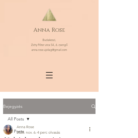
Anna Rose
Budakeszi,
Zichy Péter utca 54., 6. csengő
anna.rose.ujvilag@gmail.com
Bejegyzés
All Posts
Anna Rose
All Posts
2020. nov. 6.
4 perc olvasás