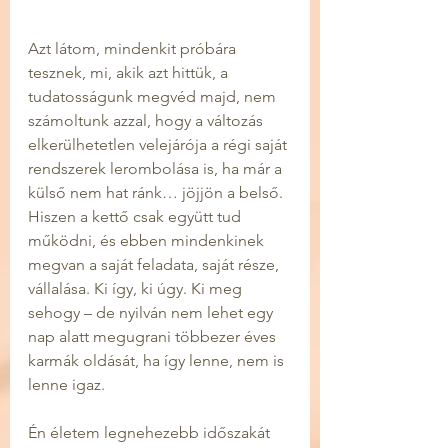
Azt látom, mindenkit próbára 
tesznek, mi, akik azt hittük, a 
tudatosságunk megvéd majd, nem 
számoltunk azzal, hogy a változás 
elkerülhetetlen velejárója a régi saját 
rendszerek lerombolása is, ha már a 
külső nem hat ránk… jöjjön a belső. 
Hiszen a kettő csak együtt tud 
működni, és ebben mindenkinek 
megvan a saját feladata, saját része, 
vállalása. Ki így, ki úgy. Ki meg 
sehogy – de nyilván nem lehet egy 
nap alatt megugrani többezer éves 
karmák oldását, ha így lenne, nem is 
lenne igaz.
Én életem legnehezebb időszakát 