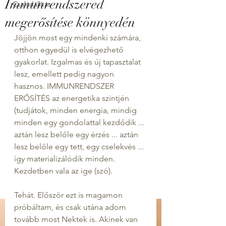
Immunrendszered
Családállítás
megerősítése könnyedén
Jöjjön most egy mindenki számára, 
otthon egyedül is elvégezhető 
gyakorlat. Izgalmas és új tapasztalat 
lesz, emellett pedig nagyon 
hasznos. IMMUNRENDSZER 
ERŐSÍTÉS az energetika szintjén 
(tudjátok, minden energia, mindig 
minden egy gondolattal kezdődik ... 
aztán lesz belőle egy érzés ... aztán 
lesz belőle egy tett, egy cselekvés ... 
így materializálódik minden. 
Kezdetben vala az ige (szó).
Tehát. Először ezt is magamon 
próbáltam, és csak utána adom 
tovább most Nektek is. Akinek van 