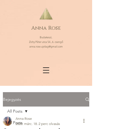
Anna Rose
Budakeszi,
Zichy Péter utca 54., 6. csengő
anna.rose.ujvilag@gmail.com
Bejegyzés
All Posts
Anna Rose
All Posts
2020. márc. 18.
2 perc olvasás