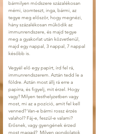
bármilyen módszere százalékosan 
mérni, izomteszt, inga, bármi, az 
tegye meg először, hogy megnézi, 
hány százalékosan működik az 
immunrendszere, és majd tegye 
meg a gyakorlat után közvetlenül, 
majd egy nappal, 3 nappal, 7 nappal 
később is.
Vegyél elő egy papírt, írd fel rá, 
immunrendszerem. Aztán tedd le a 
földre. Aztán most állj rá erre a 
papírra, és figyelj, mit érzel. Hogy 
vagy? Milyen testhelyzetben vagy 
most, mi az a pozíció, amit fel kell 
venned? Van-e bármi rossz érzés 
valahol? Fáj-e, feszül-e valami? 
Erősnek, vagy gyengének érzed 
most magad?  Milyen gondolatok 