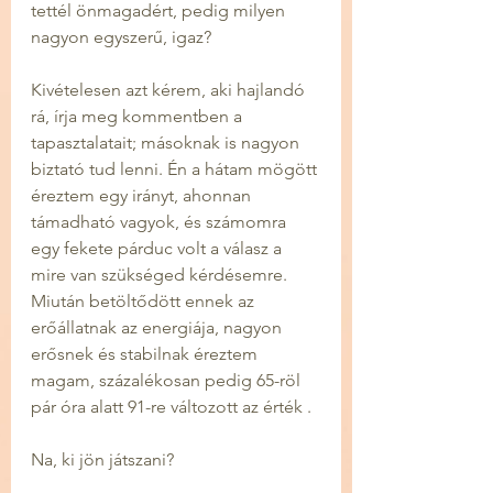
tettél önmagadért, pedig milyen 
nagyon egyszerű, igaz? 
Kivételesen azt kérem, aki hajlandó 
rá, írja meg kommentben a 
tapasztalatait; másoknak is nagyon 
biztató tud lenni. Én a hátam mögött 
éreztem egy irányt, ahonnan 
támadható vagyok, és számomra 
egy fekete párduc volt a válasz a 
mire van szükséged kérdésemre. 
Miután betöltődött ennek az 
erőállatnak az energiája, nagyon 
erősnek és stabilnak éreztem 
magam, százalékosan pedig 65-röl 
pár óra alatt 91-re változott az érték .
Na, ki jön játszani? 