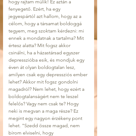
hogy rajtam múlik! Ez aztán a 
fenyegető. Ezért, ha egy 
jegyespártól azt hallom, hogy az a 
célom, hogy a társamat boldoggá 
tegyem, meg szoktam kérdezni: mi 
ennek a mondatnak a tartalma? Mit 
értesz alatta? Mit fogsz akkor 
csinálni, ha a házastársad egyszer 
depresszióba esik, és mondjuk egy 
éven át olyan boldogtalan lesz, 
amilyen csak egy depressziós ember 
lehet? Akkor mit fogsz gondolni 
magadról? Nem lehet, hogy ezért a 
boldogtalanságért nem te leszel 
felelős? Vagy nem csak te? Hogy 
neki is megvan a maga része? Ez 
megint egy nagyon érzékeny pont 
lehet. "Szedd össze magad, nem 
bírom elviselni, hogy 