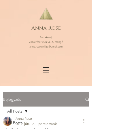
Anna Rose
Budakeszi,
Zichy Péter utca 54., 6. csengő
anna.rose.ujvilag@gmail.com
Bejegyzés
All Posts
Anna Rose
All Posts
2019. jún. 16.
1 perc olvasás