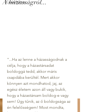
A házasságról...
Családállítás
"...Ha az lenne a házasságodnak a 
célja, hogy a házastársadat 
boldoggá tedd, akkor máris 
csapdába kerültél. Mert akkor 
könnyen azt mondhatod, jaj, az 
egész életem azon áll vagy bukik, 
hogy a házastársam boldog-e vagy 
sem! Úgy tűnik, az ő boldogsága az 
én felelősségem! Most mondta, 