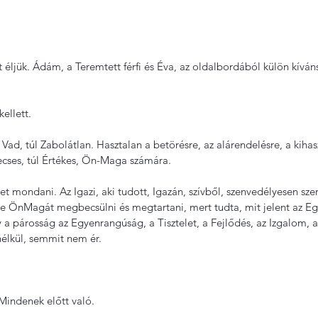
éljük. Ádám, a Teremtett férfi és Éva, az oldalbordából külön kíváns
ellett.
úl Vad, túl Zabolátlan. Hasztalan a betörésre, az alárendelésre, a kihas
becses, túl Értékes, Ön-Maga számára.
et mondani. Az Igazi, aki tudott, Igazán, szívből, szenvedélyesen szer
te ÖnMagát megbecsülni és megtartani, mert tudta, mit jelent az Eg
 a párosság az Egyenrangúság, a Tisztelet, a Fejlődés, az Izgalom, a 
nélkül, semmit nem ér.
 Mindenek előtt való.