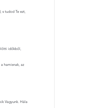
 s tudod Te ezt, 
lőtti időkből, 
, a hamisnak, az 
kik Vagyunk. Hála 