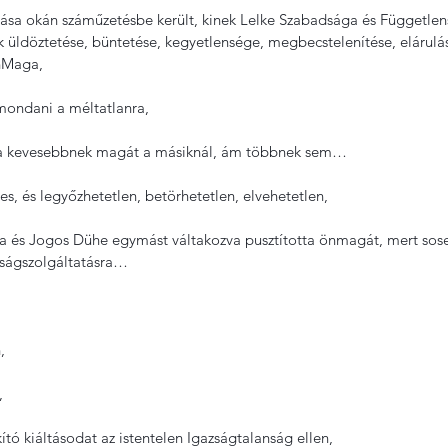
tása okán száműzetésbe került, kinek Lelke Szabadsága és Függetle
üldöztetése, büntetése, kegyetlensége, megbecstelenítése, elárulása,
nMaga,
ondani a méltatlanra,
a kevesebbnek magát a másiknál, ám többnek sem…
s, és legyőzhetetlen, betörhetetlen, elvehetetlen,
 és Jogos Dühe egymást váltakozva pusztította önmagát, mert sose
azságszolgáltatásra…
,
,
ító kiáltásodat az istentelen Igazságtalanság ellen,