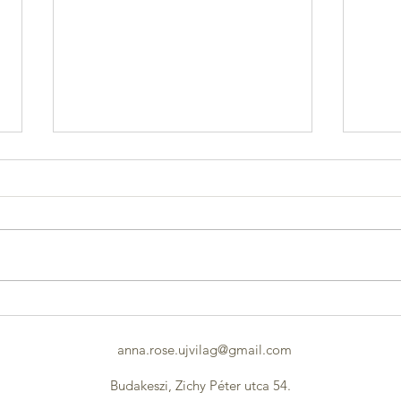
Szerelemben Mindent Szabad...
Apák
Anyá
anna.rose.ujvilag@gmail.com
Budakeszi, Zichy Péter utca 54.