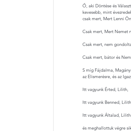
Ő, aki Döntése és Válasz
kevesebb, mint évezredek 
csak mert, Mert Lenni Ö
Csak mert, Mert Nemet m
Csak mert, nem gondolt
Csak mert, bátor és Neme
S míg Fájdalma, Magánya
az Elismerésre, és az Ig
Itt vagyunk Érted, Lilith,
Itt vagyunk Benned, Lilith
Itt vagyunk Általad, Lilith
és meghallottuk végre sik