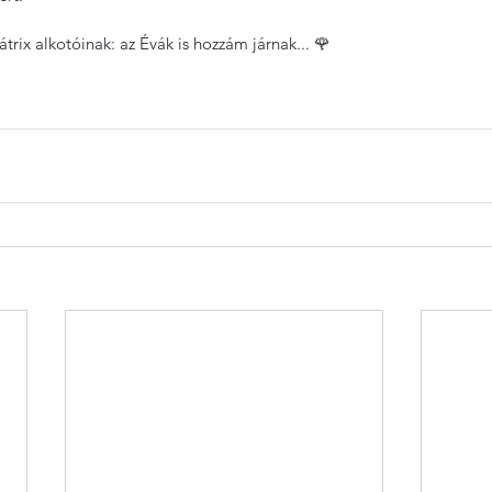
rix alkotóinak: az Évák is hozzám járnak... 🌹