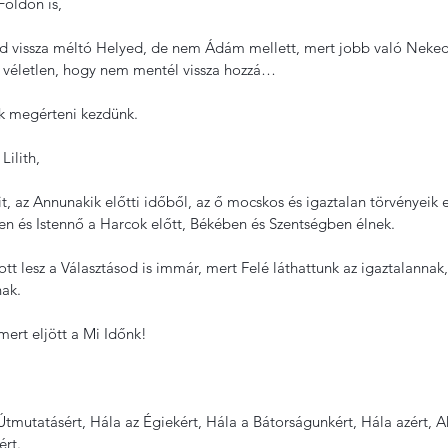
Földön is,
yerd vissza méltó Helyed, de nem Ádám mellett, mert jobb való Neked,
 véletlen, hogy nem mentél vissza hozzá…
k megérteni kezdünk.
Lilith,
it, az Annunakik előtti időből, az ő mocskos és igaztalan törvényeik e
en és Istennő a Harcok előtt, Békében és Szentségben élnek.
dott lesz a Választásod is immár, mert Felé láthattunk az igaztalannak
nak.
 mert eljött a Mi Időnk!
Útmutatásért, Hála az Égiekért, Hála a Bátorságunkért, Hála azért, A
ért.