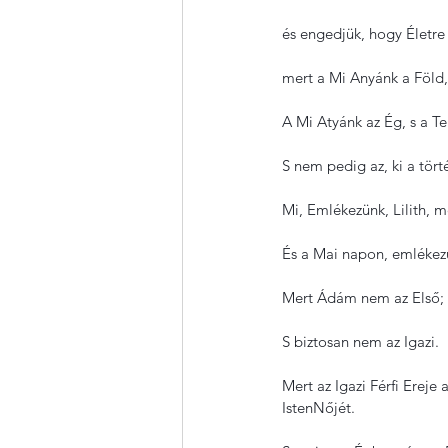
és engedjük, hogy Életre k
mert a Mi Anyánk a Föld,
A Mi Atyánk az Ég, s a Te
S nem pedig az, ki a tör
Mi, Emlékezünk, Lilith,
És a Mai napon, emlékezü
Mert Ádám nem az Első;
S biztosan nem az Igazi.
Mert az Igazi Férfi Ereje 
IstenNőjét.