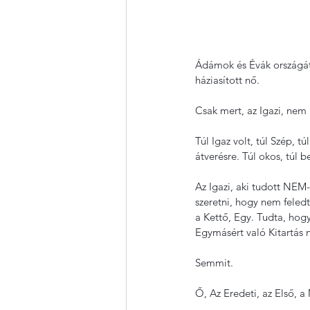
Ádámok és Évák országát 
háziasított nő.
Csak mert, az Igazi, nem k
Túl Igaz volt, túl Szép, t
átverésre. Túl okos, túl 
Az Igazi, aki tudott NEM-
szeretni, hogy nem feled
a Kettő, Egy. Tudta, hogy
Egymásért való Kitartás 
Semmit.
Ő, Az Eredeti, az Első, a