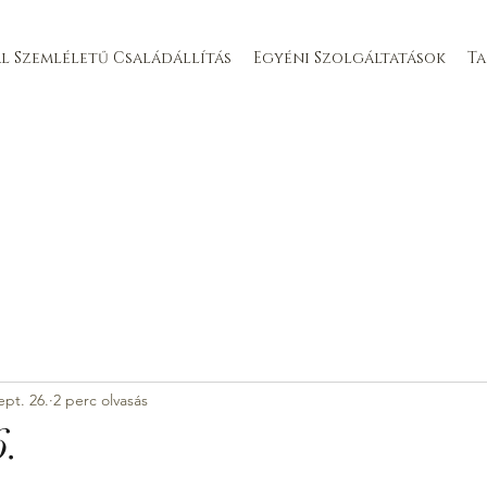
l Szemléletű Családállítás
Egyéni Szolgáltatások
T
ept. 26.
2 perc olvasás
6.