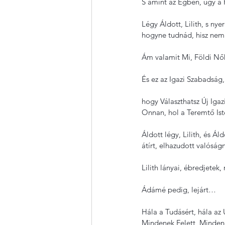
S amint az Égben, úgy a 
Légy Áldott, Lilith, s n
hogyne tudnád, hisz nem
Ám valamit Mi, Földi Nő
És ez az Igazi Szabadság, 
hogy Választhatsz Új Igaz
Onnan, hol a Teremtő Ist
Áldott légy, Lilith, és Ál
átírt, elhazudott valóság
Lilith lányai, ébredjetek,
Ádámé pedig, lejárt…
Hála a Tudásért, hála az 
Mindenek Felett, Minden