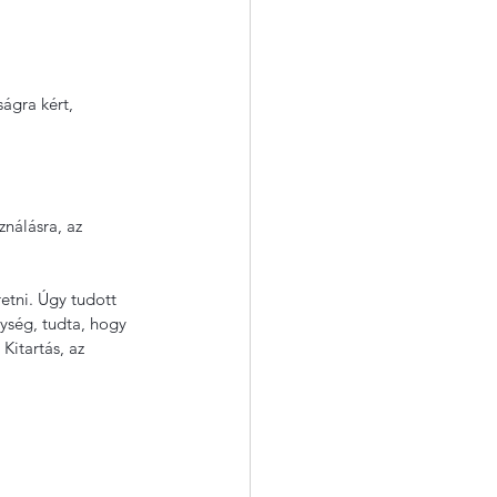
ágra kért, 
ználásra, az 
etni. Úgy tudott 
ység, tudta, hogy 
Kitartás, az 