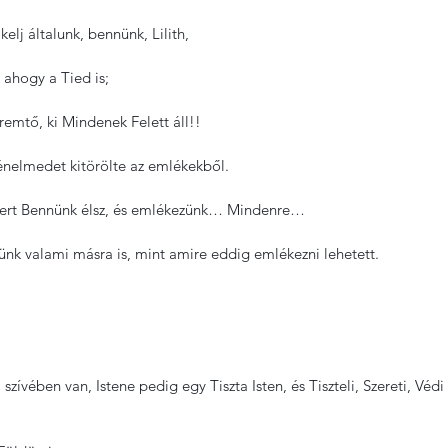
elj általunk, bennünk, Lilith,
 ahogy a Tied is;
remtő, ki Mindenek Felett áll!!
ténelmedet kitörölte az emlékekből.
 mert Bennünk élsz, és emlékezünk… Mindenre…
nk valami másra is, mint amire eddig emlékezni lehetett.
a szívében van, Istene pedig egy Tiszta Isten, és Tiszteli, Szereti, Védi