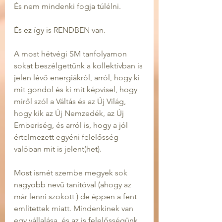
És nem mindenki fogja túlélni.
És ez így is RENDBEN van.
A most hétvégi SM tanfolyamon 
sokat beszélgettünk a kollektívban is 
jelen lévő energiákról, arról, hogy ki 
mit gondol és ki mit képvisel, hogy 
miről szól a Váltás és az Új Világ, 
hogy kik az Új Nemzedék, az Új 
Emberiség, és arról is, hogy a jól 
értelmezett egyéni felelősség 
valóban mit is jelent(het).
Most ismét szembe megyek sok 
nagyobb nevű tanítóval (ahogy az 
már lenni szokott ) de éppen a fent 
említettek miatt. Mindenkinek van 
egy vállalása, és az is felelősségünk, 