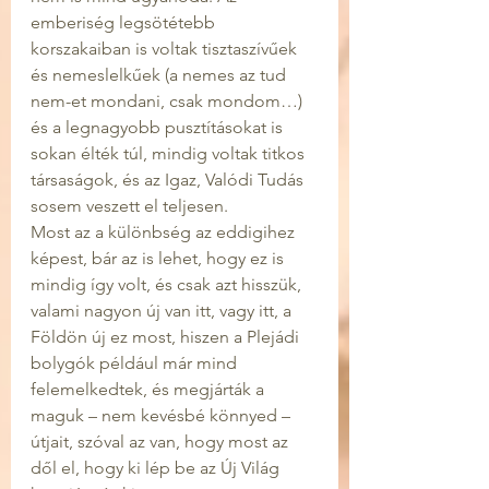
emberiség legsötétebb 
korszakaiban is voltak tisztaszívűek 
és nemeslelkűek (a nemes az tud 
nem-et mondani, csak mondom…) 
és a legnagyobb pusztításokat is 
sokan élték túl, mindig voltak titkos 
társaságok, és az Igaz, Valódi Tudás 
sosem veszett el teljesen.
Most az a különbség az eddigihez 
képest, bár az is lehet, hogy ez is 
mindig így volt, és csak azt hisszük, 
valami nagyon új van itt, vagy itt, a 
Földön új ez most, hiszen a Plejádi 
bolygók például már mind 
felemelkedtek, és megjárták a 
maguk – nem kevésbé könnyed – 
útjait, szóval az van, hogy most az 
dől el, hogy ki lép be az Új Világ 