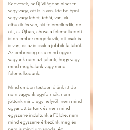
Kedvesek, az Új Világban nincsen 
vagy vagy, ott is is van. Ide belépni 
vagy vagy lehet, tehát, van, aki 
elbukik és van, aki felemelkedik, de 
ott, az Újban, ahova a felemelkedett 
isten-ember megérkezik, ott csak is 
is van, és az is csak a jobbik fajtából. 
Az emberiség és a mind egyek 
vagyunk nem azt jelenti, hogy vagy 
mind meghalunk vagy mind 
felemelkedünk.
Mind emberi testben élünk itt de 
nem vagyunk egyformák, nem 
jöttünk mind egy helyről, nem mind 
ugyanott tartunk és nem mind 
egyszerre indultunk a Földre, nem 
mind egyszerre érkezünk meg és 
nem is mind ugyanoda. Az 