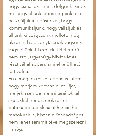
hogy csináljuk, ami a dolgunk, kinek 
mi, hogy éljünk képességeinkkel és 
használjuk a tudásunkat, hogy 
kommunikáljunk, hogy vállaljuk és 
álljunk ki az igazunk mellett, még 
akkor is, ha bizonytalanok vagyunk 
vagy félünk, hiszen aki félelemből 
nem szól, ugyanúgy hibát vét és 
részt vállal abban, ami elkerülhető 
lett volna.
Én a magam részét abban is látom, 
hogy merjem képviselni az Újat, 
merjek szembe menni tanárokkal, 
szülőkkel, rendszerekkel, és 
bátorságot adjak saját harcaikhoz 
másoknak is, hiszen a Szabadságot 
nem lehet semmit téve megszerezni 
– még.