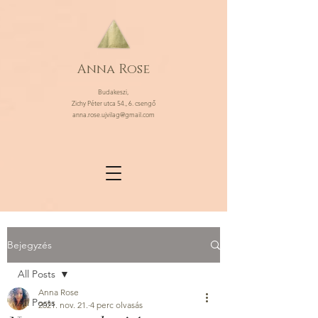
Anna Rose
Budakeszi,
Zichy Péter utca 54., 6. csengő
anna.rose.ujvilag@gmail.com
Bejegyzés
All Posts
Anna Rose
All Posts
2021. nov. 21.
4 perc olvasás