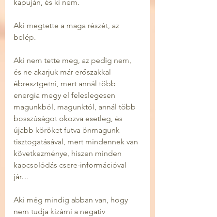
kapuján, és ki nem. 
Aki megtette a maga részét, az 
belép.
Aki nem tette meg, az pedig nem, 
és ne akarjuk már erőszakkal 
ébresztgetni, mert annál több 
energia megy el feleslegesen 
magunkból, magunktól, annál több 
bosszúságot okozva esetleg, és 
újabb köröket futva önmagunk 
tisztogatásával, mert mindennek van 
következménye, hiszen minden 
kapcsolódás csere-információval 
jár… 
Aki még mindig abban van, hogy 
nem tudja kizárni a negatív 