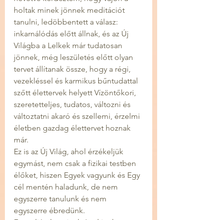
holtak minek jönnek meditációt 
tanulni, ledöbbentett a válasz: 
inkarnálódás előtt állnak, és az Új 
Világba a Lelkek már tudatosan 
jönnek, még leszületés előtt olyan 
tervet állítanak össze, hogy a régi, 
vezekléssel és karmikus bűntudattal 
szőtt élettervek helyett Vízöntőkori, 
szeretetteljes, tudatos, változni és 
változtatni akaró és szellemi, érzelmi 
életben gazdag élettervet hoznak 
már.
Ez is az Új Világ, ahol érzékeljük 
egymást, nem csak a fizikai testben 
élőket, hiszen Egyek vagyunk és Egy 
cél mentén haladunk, de nem 
egyszerre tanulunk és nem 
egyszerre ébredünk.