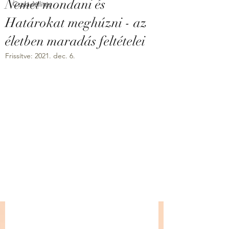
Nemet mondani és
Családállítás
Határokat meghúzni - az
életben maradás feltételei
Frissítve:
2021. dec. 6.