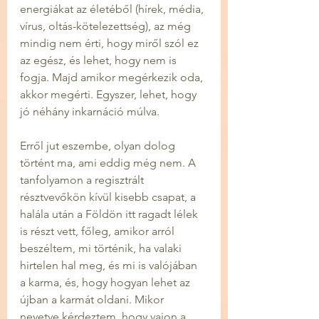
energiákat az életéből (hírek, média, 
vírus, oltás-kötelezettség), az még 
mindig nem érti, hogy miről szól ez 
az egész, és lehet, hogy nem is 
fogja. Majd amikor megérkezik oda, 
akkor megérti. Egyszer, lehet, hogy 
jó néhány inkarnáció múlva.
Erről jut eszembe, olyan dolog 
történt ma, ami eddig még nem. A 
tanfolyamon a regisztrált 
résztvevőkön kívül kisebb csapat, a 
halála után a Földön itt ragadt lélek 
is részt vett, főleg, amikor arról 
beszéltem, mi történik, ha valaki 
hirtelen hal meg, és mi is valójában 
a karma, és, hogy hogyan lehet az 
újban a karmát oldani. Mikor 
nevetve kérdeztem, hogy vajon a 