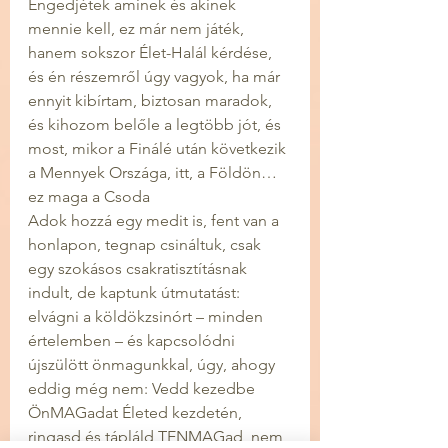
Engedjétek aminek és akinek 
mennie kell, ez már nem játék, 
hanem sokszor Élet-Halál kérdése, 
és én részemről úgy vagyok, ha már 
ennyit kibírtam, biztosan maradok, 
és kihozom belőle a legtöbb jót, és 
most, mikor a Finálé után következik 
a Mennyek Országa, itt, a Földön… 
ez maga a Csoda 
Adok hozzá egy medit is, fent van a 
honlapon, tegnap csináltuk, csak 
egy szokásos csakratisztításnak 
indult, de kaptunk útmutatást: 
elvágni a köldökzsinórt – minden 
értelemben – és kapcsolódni 
újszülött önmagunkkal, úgy, ahogy 
eddig még nem: Vedd kezedbe 
ÖnMAGadat Életed kezdetén, 
ringasd és tápláld TENMAGad, nem 