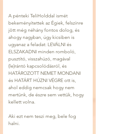
A pénteki TeliHolddal ismét 
bekeményítettek az Égiek, felszínre 
jött még néhány fontos dolog, és 
ahogy nagyban, úgy kicsiben is 
ugyanaz a feladat: LEVÁLNI és 
ELSZAKADNI minden romboló, 
pusztító, visszahúzó, magával 
(le)rántó kapcsolódásról, és 
HATÁROZOTT NEMET MONDANI 
és HATÁRT HÚZNI VÉGRE ott is, 
ahol eddig nemcsak hogy nem 
mertünk, de észre sem vettük, hogy 
kellett volna.
Aki ezt nem teszi meg, bele fog 
halni.