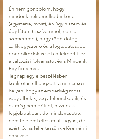
Én nem gondolom, hogy 
mindenkinek emelkedni kéne 
(egyszerre, most), én úgy hiszem és 
úgy látom (a szívemmel, nem a 
szememmel), hogy több dolog 
zajlik egyszerre és a legtudatosabb 
gondolkodók is sokan félreértik ezt 
a változási folyamatot és a Mindenki 
Egy fogalmát.
Tegnap egy elbeszélésben 
konkrétan elhangzott, ami már sok 
helyen, hogy az emberiség most 
vagy elbukik, vagy felemelkedik, és 
ez még nem dőlt el, bízzunk a 
legjobbakban, de mindenesetre, 
nem félelemkeltés miatt ugyan, de 
azért jó, ha félre teszünk előre némi 
enni valót. 